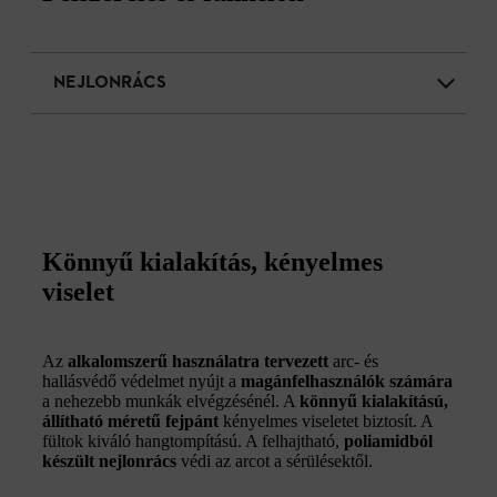
NEJLONRÁCS
Könnyű kialakítás, kényelmes
viselet
Az
alkalomszerű használatra tervezett
arc- és
hallásvédő védelmet nyújt a
magánfelhasználók számára
a nehezebb munkák elvégzésénél. A
könnyű kialakítású,
állítható méretű fejpánt
kényelmes viseletet biztosít. A
fültok kiváló hangtompítású. A felhajtható,
poliamidból
készült nejlonrács
védi az arcot a sérülésektől.