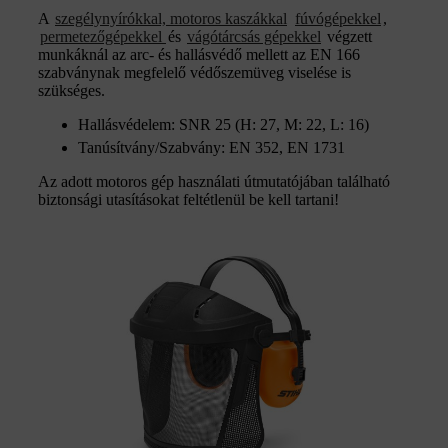
A
szegélynyírókkal, motoros kaszákkal
fúvógépekkel
,
permetezőgépekkel
és
vágótárcsás gépekkel
végzett
munkáknál az arc- és hallásvédő mellett az EN 166
szabványnak megfelelő védőszemüveg viselése is
szükséges.
Hallásvédelem: SNR 25 (H: 27, M: 22, L: 16)
Tanúsítvány/Szabvány: EN 352, EN 1731
Az adott motoros gép használati útmutatójában található
biztonsági utasításokat feltétlenül be kell tartani!