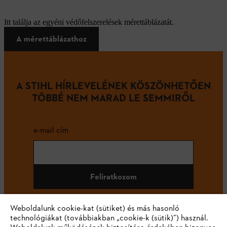
Itt találja az egyéni védőfelszerelések mérettáblázatát.
A mérettáblázathoz
A STIHL HÍRLEVELÉNEK KÖSZÖNHETŐEN
TÖBBÉ NEM MARAD LE SEMMIRŐL
e-mail cím
Feliratkozom
Weboldalunk cookie-kat (sütiket) és más hasonló
technológiákat (továbbiakban „cookie-k (sütik)”) használ.
#STIHL