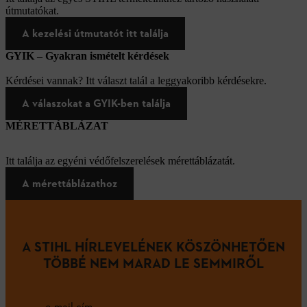
útmutatókat.
A kezelési útmutatót itt találja
GYIK – Gyakran ismételt kérdések
Kérdései vannak? Itt választ talál a leggyakoribb kérdésekre.
A válaszokat a GYIK-ben találja
MÉRETTÁBLÁZAT
Itt találja az egyéni védőfelszerelések mérettáblázatát.
A mérettáblázathoz
A STIHL HÍRLEVELÉNEK KÖSZÖNHETŐEN
TÖBBÉ NEM MARAD LE SEMMIRŐL
e-mail cím