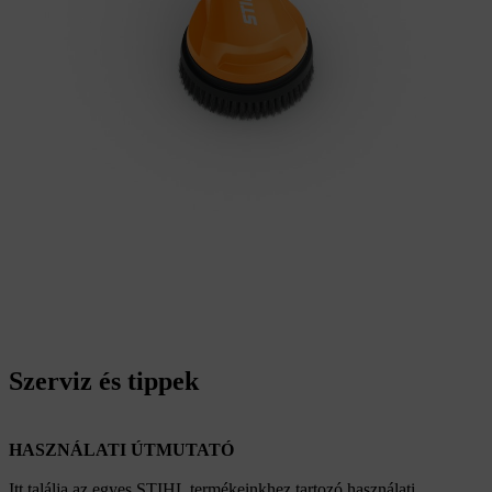
Szerviz és tippek
HASZNÁLATI ÚTMUTATÓ
Itt találja az egyes STIHL termékeinkhez tartozó használati