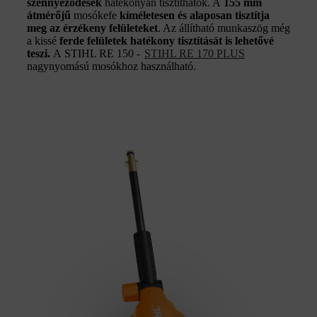
szennyeződések
hatékonyan tisztíthatók. A
155 mm
átmérőjű
mosókefe
kíméletesen és alaposan tisztítja
meg az érzékeny felületeket
. Az állítható munkaszög még
a kissé
ferde felületek hatékony tisztítását is lehetővé
teszi.
A STIHL RE 150 -
STIHL RE 170 PLUS
nagynyomású mosókhoz használható.