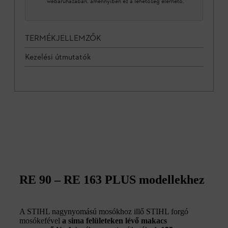
webáruházában, amennyiben ez a lehetőség elérhető.
TERMÉKJELLEMZŐK
Kezelési útmutatók
RE 90 – RE 163 PLUS modellekhez
A STIHL nagynyomású mosókhoz illő STIHL forgó
mosókefével
a sima felületeken lévő makacs