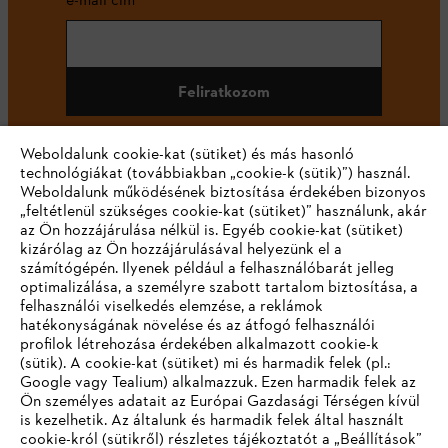
Feliratkozom
Weboldalunk cookie-kat (sütiket) és más hasonló
technológiákat (továbbiakban „cookie-k (sütik)”) használ.
#STIHL
Weboldalunk működésének biztosítása érdekében bizonyos
„feltétlenül szükséges cookie-kat (sütiket)” használunk, akár
az Ön hozzájárulása nélkül is. Egyéb cookie-kat (sütiket)
kizárólag az Ön hozzájárulásával helyezünk el a
számítógépén. Ilyenek például a felhasználóbarát jelleg
optimalizálása, a személyre szabott tartalom biztosítása, a
felhasználói viselkedés elemzése, a reklámok
hatékonyságának növelése és az átfogó felhasználói
profilok létrehozása érdekében alkalmazott cookie-k
Vállalat
(sütik). A cookie-kat (sütiket) mi és harmadik felek (pl.:
Google vagy Tealium) alkalmazzuk. Ezen harmadik felek az
Ön személyes adatait az Európai Gazdasági Térségen kívül
is kezelhetik. Az általunk és harmadik felek által használt
STIHL GYIK
cookie-król (sütikről) részletes tájékoztatót a „Beállítások”