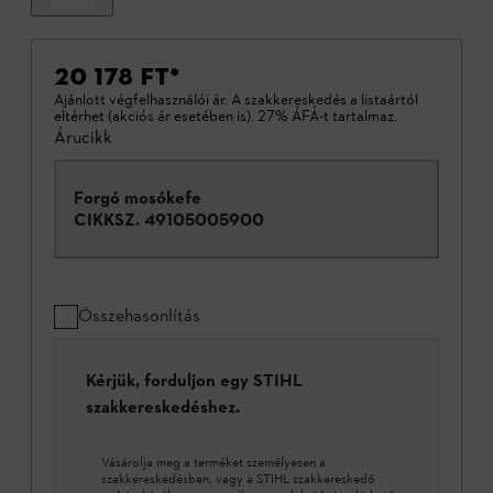
20 178 FT
*
Ajánlott végfelhasználói ár. A szakkereskedés a listaártól
eltérhet (akciós ár esetében is). 27% ÁFÁ-t tartalmaz.
Árucikk
Forgó mosókefe
CIKKSZ.
49105005900
Összehasonlítás
Kérjük, forduljon egy STIHL
szakkereskedéshez.
Vásárolja meg a terméket személyesen a
szakkereskedésben, vagy a STIHL szakkereskedő