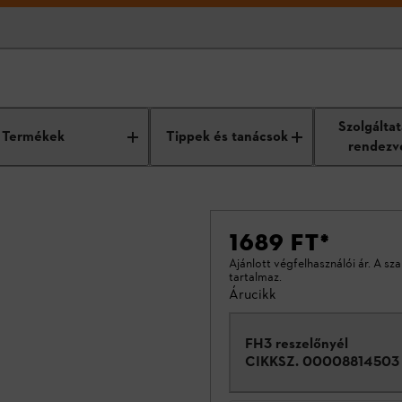
Szolgálta
Termékek
Tippek és tanácsok
rendezv
1689 FT
*
Ajánlott végfelhasználói ár. A sz
tartalmaz.
Árucikk
FH3 reszelőnyél
CIKKSZ.
00008814503