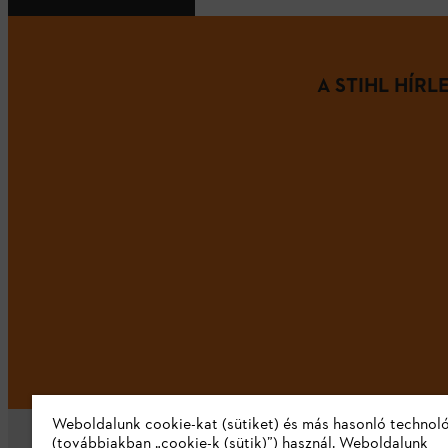
A STIHL HÍR
Weboldalunk cookie-kat (sütiket) és más hasonló technol
(továbbiakban „cookie-k (sütik)”) használ. Weboldalunk