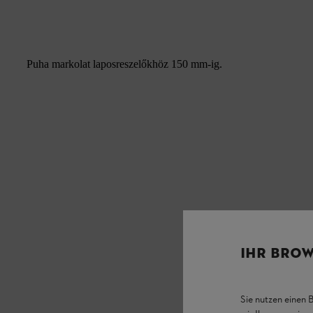
Puha markolat laposreszelőkhöz 150 mm-ig.
IHR BROW
Sie nutzen einen 