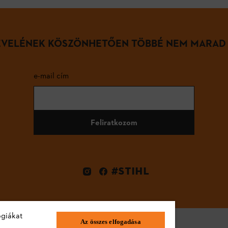
LEVELÉNEK KÖSZÖNHETŐEN TÖBBÉ NEM MARAD
e-mail cím
Feliratkozom
#STIHL
ógiákat
Az összes elfogadása