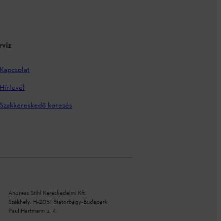
rviz
Kapcsolat
Hírlevél
Szakkereskedő keresés
Andreas Stihl Kereskedelmi Kft.
Székhely: H-2051 Biatorbágy-Budapark
Paul Hartmann u. 4.