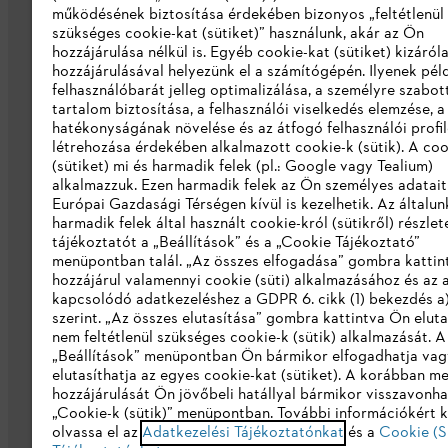
működésének biztosítása érdekében bizonyos „feltétlenül
szükséges cookie-kat (sütiket)” használunk, akár az Ön
hozzájárulása nélkül is. Egyéb cookie-kat (sütiket) kizáró
hozzájárulásával helyezünk el a számítógépén. Ilyenek pél
felhasználóbarát jelleg optimalizálása, a személyre szabot
Vállalat
tartalom biztosítása, a felhasználói viselkedés elemzése, 
hatékonyságának növelése és az átfogó felhasználói profi
Rólunk
létrehozása érdekében alkalmazott cookie-k (sütik). A coo
(sütiket) mi és harmadik felek (pl.: Google vagy Tealium)
Katalógus letöltése
alkalmazzuk. Ezen harmadik felek az Ön személyes adatait
Európai Gazdasági Térségen kívül is kezelhetik. Az általun
Visszaélés bejelentés
harmadik felek által használt cookie-król (sütikről) részlet
tájékoztatót a „Beállítások” és a „Cookie Tájékoztató”
menüpontban talál. „Az összes elfogadása” gombra katti
hozzájárul valamennyi cookie (süti) alkalmazásához és az 
kapcsolódó adatkezeléshez a GDPR 6. cikk (1) bekezdés a
szerint. „Az összes elutasítása” gombra kattintva Ön eluta
nem feltétlenül szükséges cookie-k (sütik) alkalmazását. A
„Beállítások” menüpontban Ön bármikor elfogadhatja vag
elutasíthatja az egyes cookie-kat (sütiket). A korábban m
hozzájárulását Ön jövőbeli hatállyal bármikor visszavonha
Adatvédelem
Impresszum
Cookie táj
„Cookie-k (sütik)” menüpontban. További információkért k
olvassa el az
Adatkezelési Tájékoztatónkat
és a
Cookie (S