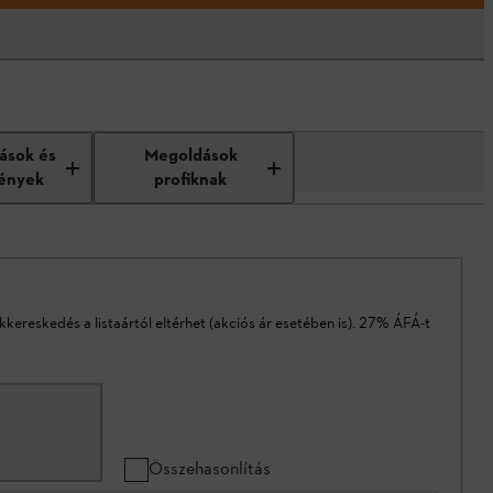
tások és
Megoldások
ények
profiknak
akkereskedés a listaártól eltérhet (akciós ár esetében is). 27% ÁFÁ-t
Összehasonlítás