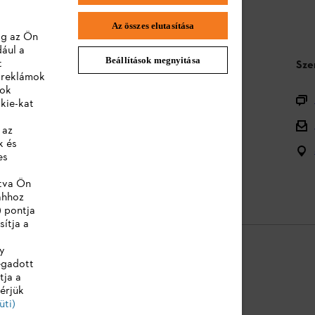
Az összes elutasítása
lag az Ön
dául a
Beállítások megnyitása
t
STIHL GYIK
Sze
a reklámok
lok
Termékregisztráció
kie-kat
Termékválaszték
 az
k és
Ártalmatlanítás
es
Kezelési útmutatók
ntva Ön
ahhoz
) pontja
sítja a
y
egadott
tja a
ékoztató
Jogi információk
érjük
üti)