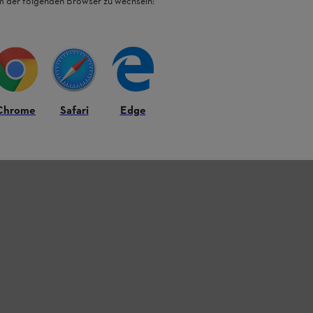
em der folgenden Browser zu wechseln:
Chrome
Safari
Edge
t.