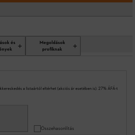
tások és
Megoldások
ények
profiknak
akkereskedés a listaártól eltérhet (akciós ár esetében is). 27% ÁFÁ-t
Összehasonlítás