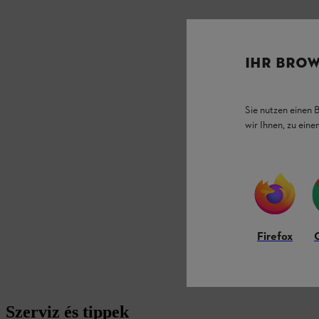
IHR BROW
Sie nutzen einen 
wir Ihnen, zu ein
Firefox
Szerviz és tippek