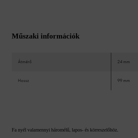
Műszaki információk
Átmérő
24 mm
Hossz
99 mm
Fa nyél valamennyi háromélű, lapos- és körreszelőhöz.