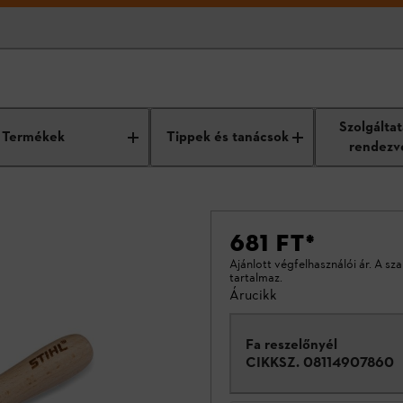
Szolgálta
Termékek
Tippek és tanácsok
rendezv
681 FT
*
Ajánlott végfelhasználói ár. A sz
tartalmaz.
Árucikk
Fa reszelőnyél
CIKKSZ.
08114907860