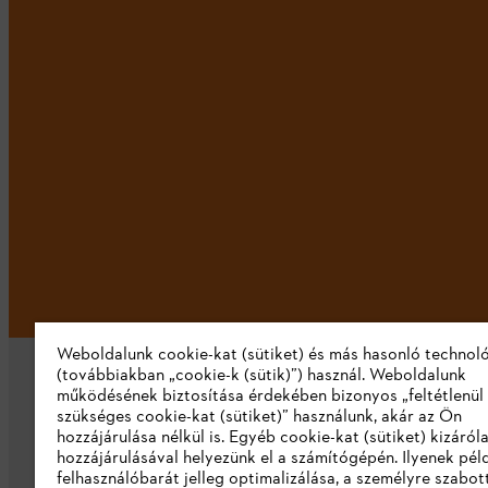
Weboldalunk cookie-kat (sütiket) és más hasonló technol
(továbbiakban „cookie-k (sütik)”) használ. Weboldalunk
működésének biztosítása érdekében bizonyos „feltétlenül
szükséges cookie-kat (sütiket)” használunk, akár az Ön
hozzájárulása nélkül is. Egyéb cookie-kat (sütiket) kizáró
hozzájárulásával helyezünk el a számítógépén. Ilyenek pél
felhasználóbarát jelleg optimalizálása, a személyre szabot
Vállalat