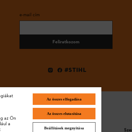
e-mail cím
Feliratkozom
#STIHL
ógiákat
Az összes elfogadása
Az összes elutasítása
lag az Ön
dául a
Beállítások megnyitása
t
STIHL GYIK
Sze