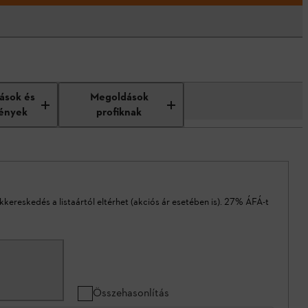
tások és
Megoldások
ények
profiknak
akkereskedés a listaártól eltérhet (akciós ár esetében is). 27% ÁFÁ-t
Összehasonlítás