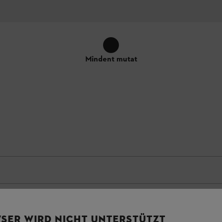
Mindent mutat
SER WIRD NICHT UNTERSTÜTZT