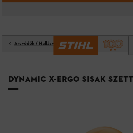
Arcvédők / Hallásvédők / Fejvédők
DYNAMIC X-Ergo sisak szet