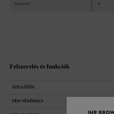
Egyensúly
Jó
Felszerelés és funkciók
SZELLŐZÉS
FÉM VÉDŐRÁCS
IHR BROW