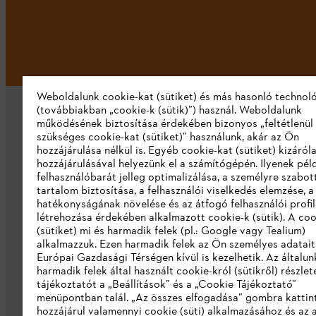
Weboldalunk cookie-kat (sütiket) és más hasonló technol
(továbbiakban „cookie-k (sütik)”) használ. Weboldalunk
működésének biztosítása érdekében bizonyos „feltétlenül
szükséges cookie-kat (sütiket)” használunk, akár az Ön
hozzájárulása nélkül is. Egyéb cookie-kat (sütiket) kizáró
hozzájárulásával helyezünk el a számítógépén. Ilyenek pél
felhasználóbarát jelleg optimalizálása, a személyre szabot
Vállalat
tartalom biztosítása, a felhasználói viselkedés elemzése, 
hatékonyságának növelése és az átfogó felhasználói profi
Rólunk
létrehozása érdekében alkalmazott cookie-k (sütik). A coo
(sütiket) mi és harmadik felek (pl.: Google vagy Tealium)
Katalógus letöltése
alkalmazzuk. Ezen harmadik felek az Ön személyes adatait
Európai Gazdasági Térségen kívül is kezelhetik. Az általun
Visszaélés bejelentés
harmadik felek által használt cookie-król (sütikről) részlet
tájékoztatót a „Beállítások” és a „Cookie Tájékoztató”
menüpontban talál. „Az összes elfogadása” gombra katti
hozzájárul valamennyi cookie (süti) alkalmazásához és az 