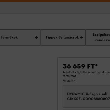
Szolgálta
Termékek
Tippek és tanácsok
rendezv
t
36 659 FT
*
Ajánlott végfelhasználói ár. A sz
tartalmaz.
Árucikk
DYNAMIC X-Ergo sisak
CIKKSZ.
00008880807