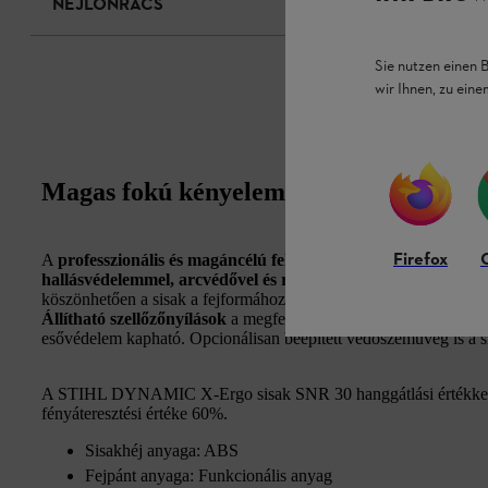
NEJLONRÁCS
Sie nutzen einen 
wir Ihnen, zu ein
Magas fokú kényelem, és kiváló hallás
Firefox
A
professzionális és magáncélú felhasználásra egyaránt
alka
hallásvédelemmel, arcvédővel és robusztus sisakhéjjal
rendel
köszönhetően a sisak a fejformához igazítható. A
fejpánt
kényelme
Állítható szellőzőnyílások
a megfelelő szellőzés érdekében. Külö
esővédelem kapható. Opcionálisan beépített védőszemüveg is a si
A STIHL DYNAMIC X-Ergo sisak SNR 30 hanggátlási értékkel 
fényáteresztési értéke 60%.
Sisakhéj anyaga: ABS
Fejpánt anyaga: Funkcionális anyag