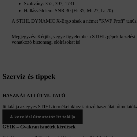
Szabvány: 352, 397, 1731
Hallásvédelem: SNR 30 (H: 35, M: 27, L: 20)
A STIHL DYNAMIC X-Ergo sisak a német "KWF Profi" tanúsító 
Megjegyzés: Kérjük, vegye figyelembe a STIHL gépek kezelési út
vonatkozó biztonsági előírásokat is!
Szerviz és tippek
HASZNÁLATI ÚTMUTATÓ
Itt találja az egyes STIHL termékeinkhez tartozó használati útmutatóka
A kezelési útmutatót itt találja
GYIK – Gyakran ismételt kérdések