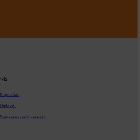
rviz
Kapcsolat
Hírlevél
Szakkereskedő keresés