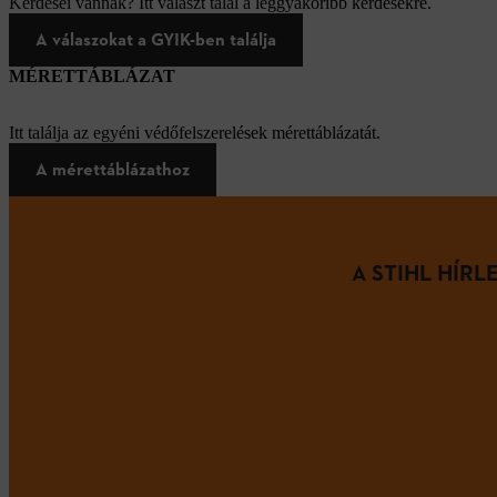
Kérdései vannak? Itt választ talál a leggyakoribb kérdésekre.
A válaszokat a GYIK-ben találja
MÉRETTÁBLÁZAT
Itt találja az egyéni védőfelszerelések mérettáblázatát.
A mérettáblázathoz
A STIHL HÍR