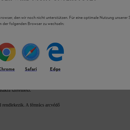
Browser, den wir noch nicht unterstützen. Für eine optimale Nutzung unserer
em der folgenden Browser zu wechseln:
védelem
Chrome
Safari
Edge
lmas STIHL DYNAMIC X-Ergo sisak
kezik. A
hatpontos belső kialakításnak
sen, a sisak viselése közben is beállítható.
n rendelhető tartozékként a sisakhoz illő
sakra szerelhető.
rendlekezik. A fémrács arcvédő