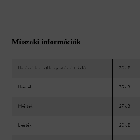
Műszaki információk
Hallásvédelem (Hanggátlási értékek)
30 dB
H-érték
35 dB
M-érték
27 dB
L-érték
20 dB