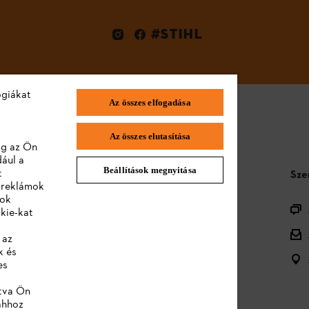
#STIHL
ógiákat
Az összes elfogadása
Az összes elutasítása
lag az Ön
dául a
Beállítások megnyitása
t
STIHL GYIK
Sze
a reklámok
lok
Termékregisztráció
kie-kat
Termékválaszték
 az
k és
Ártalmatlanítás
es
Kezelési útmutatók
ntva Ön
ahhoz