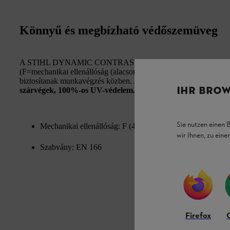
Könnyű és megbízható védőszemüveg
A STIHL DYNAMIC CONTRAST védőszemüveg megbízható véde
(F=mechanikai ellenállóság (alacsony energiájú ütés), 45 m/s). A
biztosítanak munkavégzés közben. A kontrasztokat kiemelő sárga s
IHR BROW
szárvégek, 100%-os UV-védelem.
Sie nutzen einen 
Mechanikai ellenállóság: F (45 m/s)
wir Ihnen, zu ein
Szabvány: EN 166
Firefox