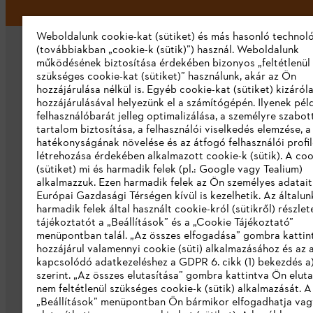
Weboldalunk cookie-kat (sütiket) és más hasonló technol
(továbbiakban „cookie-k (sütik)”) használ. Weboldalunk
működésének biztosítása érdekében bizonyos „feltétlenül
szükséges cookie-kat (sütiket)” használunk, akár az Ön
hozzájárulása nélkül is. Egyéb cookie-kat (sütiket) kizáró
hozzájárulásával helyezünk el a számítógépén. Ilyenek pél
felhasználóbarát jelleg optimalizálása, a személyre szabot
Vállalat
tartalom biztosítása, a felhasználói viselkedés elemzése, 
hatékonyságának növelése és az átfogó felhasználói profi
Rólunk
létrehozása érdekében alkalmazott cookie-k (sütik). A coo
(sütiket) mi és harmadik felek (pl.: Google vagy Tealium)
Katalógus letöltése
alkalmazzuk. Ezen harmadik felek az Ön személyes adatait
Európai Gazdasági Térségen kívül is kezelhetik. Az általun
Visszaélés bejelentés
harmadik felek által használt cookie-król (sütikről) részlet
tájékoztatót a „Beállítások” és a „Cookie Tájékoztató”
menüpontban talál. „Az összes elfogadása” gombra katti
hozzájárul valamennyi cookie (süti) alkalmazásához és az 
kapcsolódó adatkezeléshez a GDPR 6. cikk (1) bekezdés a
szerint. „Az összes elutasítása” gombra kattintva Ön eluta
nem feltétlenül szükséges cookie-k (sütik) alkalmazását. A
„Beállítások” menüpontban Ön bármikor elfogadhatja vag