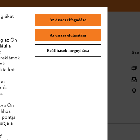
ógiákat
Az összes elfogadása
Az összes elutasítása
lag az Ön
dául a
Beállítások megnyitása
t
STIHL GYIK
Sze
a reklámok
lok
Termékregisztráció
kie-kat
Termékválaszték
 az
k és
Ártalmatlanítás
es
Kezelési útmutatók
ntva Ön
ahhoz
) pontja
sítja a
y