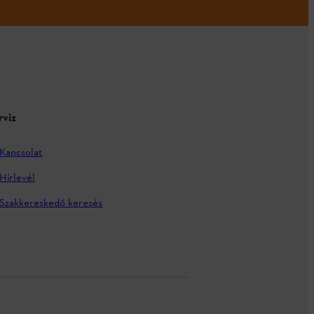
rviz
Kapcsolat
Hírlevél
Szakkereskedő keresés