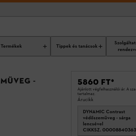
Szolgálta
Termékek
Tippek és tanácsok
rendezv
müveg -
5860 FT
*
Ajánlott végfelhasználói ár. A sz
tartalmaz.
Árucikk
DYNAMIC Contrast
védőszemüveg - sárga
lencsével
CIKKSZ.
0000884036