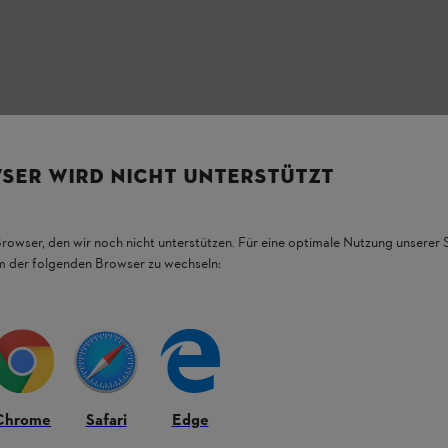
lmet nyújt a felhasználók számára
karcálló és páramentes lencsék
tiszta látóteret
zín javítja a látási viszonyokat.
Párnázott
SER WIRD NICHT UNTERSTÜTZT
Browser, den wir noch nicht unterstützen. Für eine optimale Nutzung unserer
em der folgenden Browser zu wechseln:
Chrome
Safari
Edge