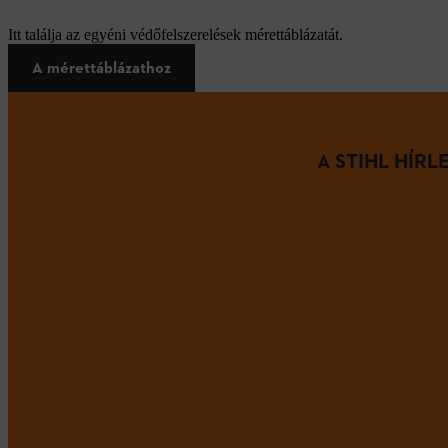
Itt találja az egyéni védőfelszerelések mérettáblázatát.
A mérettáblázathoz
A STIHL HÍR