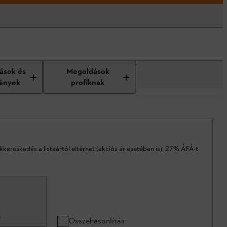
tások és
Megoldások
ények
profiknak
akkereskedés a listaártól eltérhet (akciós ár esetében is). 27% ÁFÁ-t
3
Összehasonlítás