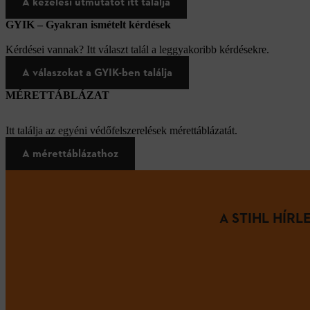
A kezelési útmutatót itt találja
GYIK – Gyakran ismételt kérdések
Kérdései vannak? Itt választ talál a leggyakoribb kérdésekre.
A válaszokat a GYIK-ben találja
MÉRETTÁBLÁZAT
Itt találja az egyéni védőfelszerelések mérettáblázatát.
A mérettáblázathoz
A STIHL HÍR