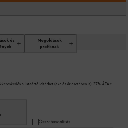
tások és
Megoldások
ények
profiknak
akkereskedés a listaártól eltérhet (akciós ár esetében is). 27% ÁFÁ-t
0
Összehasonlítás