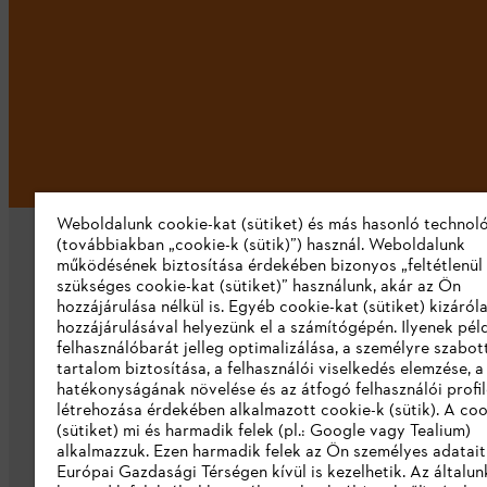
Weboldalunk cookie-kat (sütiket) és más hasonló technol
(továbbiakban „cookie-k (sütik)”) használ. Weboldalunk
működésének biztosítása érdekében bizonyos „feltétlenül
szükséges cookie-kat (sütiket)” használunk, akár az Ön
hozzájárulása nélkül is. Egyéb cookie-kat (sütiket) kizáró
hozzájárulásával helyezünk el a számítógépén. Ilyenek pél
felhasználóbarát jelleg optimalizálása, a személyre szabot
Vállalat
tartalom biztosítása, a felhasználói viselkedés elemzése, 
hatékonyságának növelése és az átfogó felhasználói profi
Rólunk
létrehozása érdekében alkalmazott cookie-k (sütik). A coo
(sütiket) mi és harmadik felek (pl.: Google vagy Tealium)
Katalógus letöltése
alkalmazzuk. Ezen harmadik felek az Ön személyes adatait
Európai Gazdasági Térségen kívül is kezelhetik. Az általun
Visszaélés bejelentés