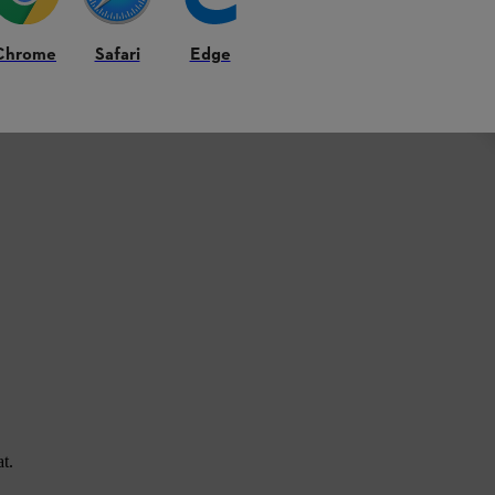
lön endelhető tartozékként kapható.
Chrome
Safari
Edge
t.