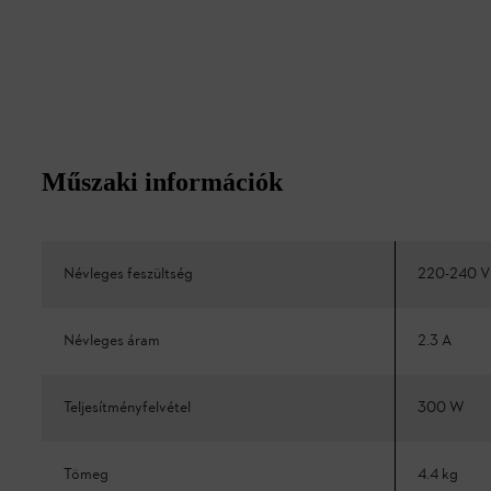
Műszaki információk
Névleges feszültség
220-240 V
Névleges áram
2.3 A
Teljesítményfelvétel
300 W
Tömeg
4.4 kg