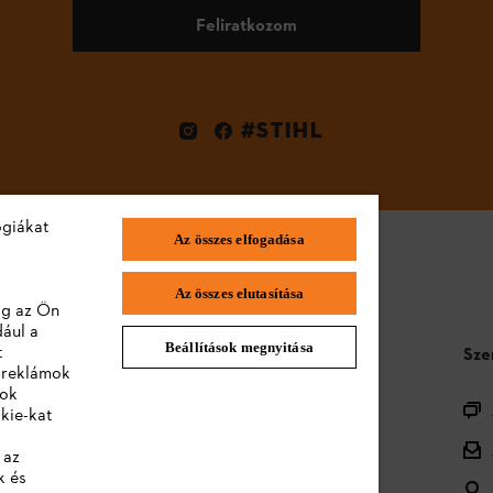
Feliratkozom
#STIHL
ógiákat
Az összes elfogadása
Az összes elutasítása
lag az Ön
dául a
Beállítások megnyitása
t
STIHL GYIK
Sze
a reklámok
lok
Termékregisztráció
kie-kat
Termékválaszték
 az
k és
Ártalmatlanítás