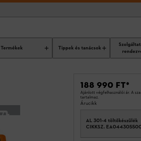
Szolgálta
Termékek
Tippek és tanácsok
rendezv
188 990 FT
*
Ajánlott végfelhasználói ár. A sz
tartalmaz.
Árucikk
AL 301-4 töltőkészülék
CIKKSZ.
EA04430550