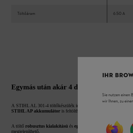
Töltőáram
6.50 A
IHR BROW
Egymás után akár 4 db akkumulátor töl
Sie nutzen einen 
wir Ihnen, zu ein
A STIHL AL 301-4 töltőkészülék ideális a profi felhasználók sz
STIHL AP akkumulátor
is feltölthető. Járművekbe és akár falra
A töltő
robusztus kialakítású
és
egyszerűen kezelhető
. Az akk
megjeleníthető.