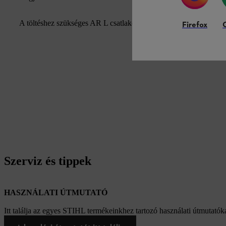
A töltéshez szükséges AR L csatlakozókábel és az AP adapter kü
Firefox
Szerviz és tippek
HASZNÁLATI ÚTMUTATÓ
Itt találja az egyes STIHL termékeinkhez tartozó használati útmutatóka