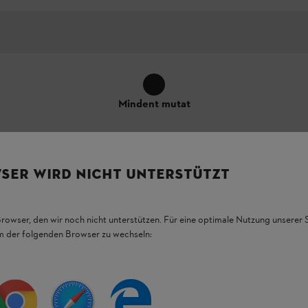
Mindent mutat
SER WIRD NICHT UNTERSTÜTZT
téséhez
Browser, den wir noch nicht unterstützen. Für eine optimale Nutzung unserer
em der folgenden Browser zu wechseln:
ámára. A töltővel egymás után
akár 4 db
 is szerelhető.
umulátorok töltési állapota egy gombnyomással