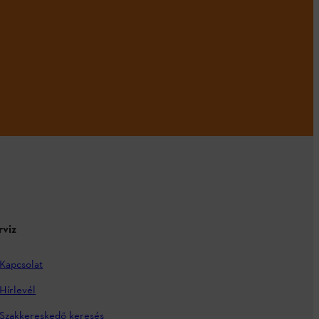
rviz
Kapcsolat
Hírlevél
Szakkereskedő keresés