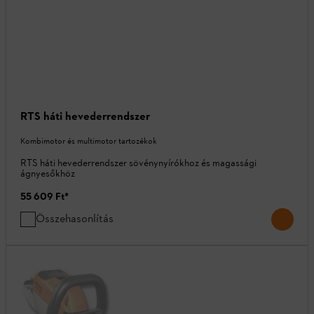
RTS háti hevederrendszer
Kombimotor és multimotor tartozékok
RTS háti hevederrendszer sövénynyírókhoz és magassági
ágnyesőkhöz
55 609 Ft
*
Összehasonlítás