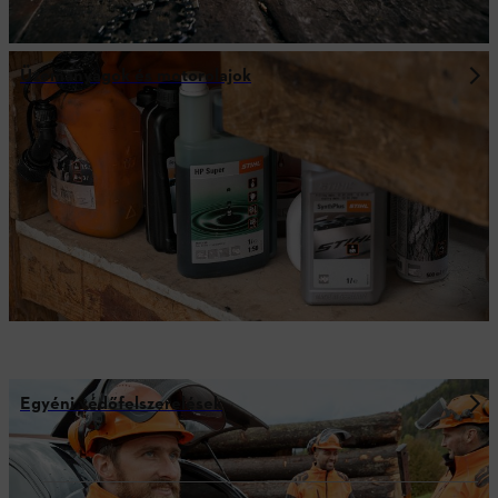
Üzemanyagok és motorolajok
Egyéni védőfelszerelések