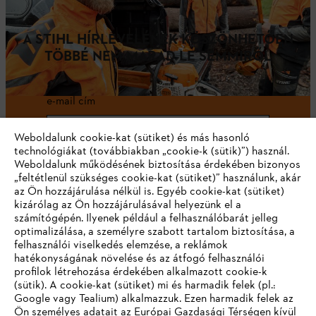
A STIHL HÍRLEVELÉNEK KÖSZÖNHETŐEN
TÖBBÉ NEM MARAD LE SEMMIRŐL
e-mail cím
Weboldalunk cookie-kat (sütiket) és más hasonló
technológiákat (továbbiakban „cookie-k (sütik)”) használ.
Weboldalunk működésének biztosítása érdekében bizonyos
Feliratkozom
„feltétlenül szükséges cookie-kat (sütiket)” használunk, akár
az Ön hozzájárulása nélkül is. Egyéb cookie-kat (sütiket)
kizárólag az Ön hozzájárulásával helyezünk el a
számítógépén. Ilyenek például a felhasználóbarát jelleg
#STIHL
optimalizálása, a személyre szabott tartalom biztosítása, a
felhasználói viselkedés elemzése, a reklámok
hatékonyságának növelése és az átfogó felhasználói
profilok létrehozása érdekében alkalmazott cookie-k
(sütik). A cookie-kat (sütiket) mi és harmadik felek (pl.:
Google vagy Tealium) alkalmazzuk. Ezen harmadik felek az
Ön személyes adatait az Európai Gazdasági Térségen kívül