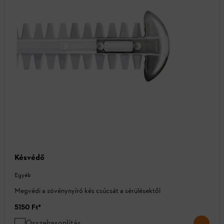
Késvédő
Egyéb
Megvédi a sövénynyíró kés csúcsát a sérülésektől
5150 Ft
*
Összehasonlítás