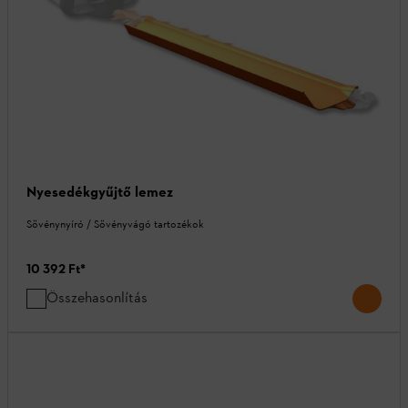
Nyesedékgyűjtő lemez
Sövénynyíró / Sövényvágó tartozékok
10 392 Ft
*
Összehasonlítás