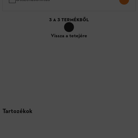
3
A
3
TERMÉKBŐL
Vissza a tetejére
Tartozékok