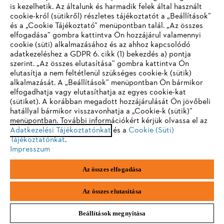
is kezelhetik. Az általunk és harmadik felek által használt
cookie-król (sütikről) részletes tájékoztatót a „Beállítások”
Vállalat
és a „Cookie Tájékoztató” menüpontban talál. „Az összes
elfogadása” gombra kattintva Ön hozzájárul valamennyi
cookie (süti) alkalmazásához és az ahhoz kapcsolódó
IHR BROWSER WIRD NICHT
adatkezeléshez a GDPR 6. cikk (1) bekezdés a) pontja
szerint. „Az összes elutasítása” gombra kattintva Ön
UNTERSTÜTZT
STIHL GYIK
elutasítja a nem feltétlenül szükséges cookie-k (sütik)
alkalmazását. A „Beállítások” menüpontban Ön bármikor
elfogadhatja vagy elutasíthatja az egyes cookie-kat
Sie nutzen einen Browser, den wir noch nicht unterstützen. Für
(sütiket). A korábban megadott hozzájárulását Ön jövőbeli
Szerviz
eine optimale Nutzung unserer Seite empfehlen wir Ihnen, zu
hatállyal bármikor visszavonhatja a „Cookie-k (sütik)”
menüpontban. További információkért kérjük olvassa el az
einem der folgenden Browser zu wechseln:
Adatkezelési Tájékoztatónkat
és a
Cookie (Süti)
Tájékoztatónkat
.
Impresszum
Firefox
Chrome
Adatvédelem
Impresszum
Cookie tájékoztató
Az összes elfogadása
Safari
Edge
Jogi információk
Az összes elutasítása
Beállítások megnyitása
Andreas Stihl Kereskedelmi Kft.