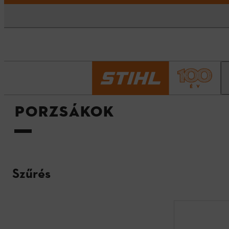
Kezdőlap
Porzsákok
PORZSÁKOK
Szűrés