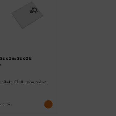
 SE 62 és SE 62 E
z
rzsákok a STIHL száraz-nedves
onlítás