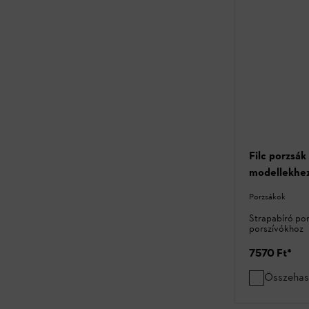
Filc porzsák
modellekhe
Porzsákok
Strapabíró po
porszívókhoz
7570 Ft
*
Összehas