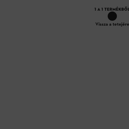
1
A
1
TERMÉKBŐ
Vissza a tetejér