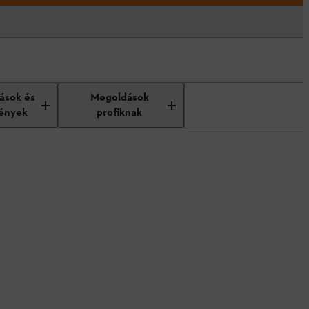
tások és
Megoldások
ények
profiknak