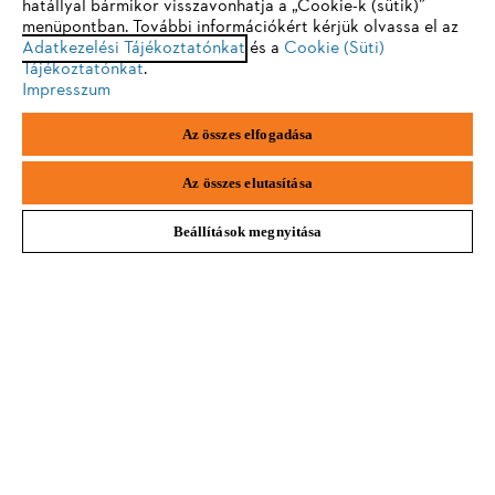
eine optimale Nutzung unserer Seite empfehlen wir Ihnen, zu
hatállyal bármikor visszavonhatja a „Cookie-k (sütik)”
menüpontban. További információkért kérjük olvassa el az
einem der folgenden Browser zu wechseln:
Adatkezelési Tájékoztatónkat
és a
Cookie (Süti)
Tájékoztatónkat
.
Impresszum
Feliratkozom
Firefox
Chrome
Az összes elfogadása
Safari
Edge
Az összes elutasítása
#STIHL
Beállítások megnyitása
Vállalat
STIHL GYIK