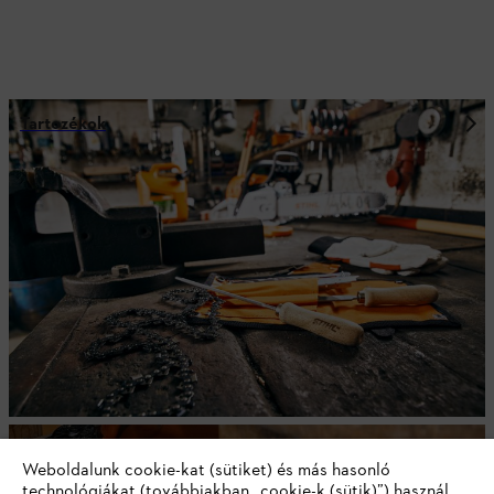
Tartozékok
Üzemanyagok és motorolajok
Weboldalunk cookie-kat (sütiket) és más hasonló
technológiákat (továbbiakban „cookie-k (sütik)”) használ.