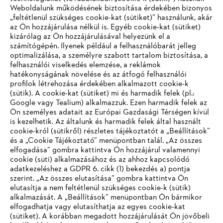
Weboldalunk működésének biztosítása érdekében bizonyos
„feltétlenül szükséges cookie-kat (sütiket)” használunk, akár
az Ön hozzájárulása nélkül is. Egyéb cookie-kat (sütiket)
kizárólag az Ön hozzájárulásával helyezünk el a
számítógépén. Ilyenek például a felhasználóbarát jelleg
optimalizálása, a személyre szabott tartalom biztosítása, a
felhasználói viselkedés elemzése, a reklámok
hatékonyságának növelése és az átfogó felhasználói
profilok létrehozása érdekében alkalmazott cookie-k
(sütik). A cookie-kat (sütiket) mi és harmadik felek (pl.:
Google vagy Tealium) alkalmazzuk. Ezen harmadik felek az
Ön személyes adatait az Európai Gazdasági Térségen kívül
is kezelhetik. Az általunk és harmadik felek által használt
Egyéni védőfelszerelések
cookie-król (sütikről) részletes tájékoztatót a „Beállítások”
és a „Cookie Tájékoztató” menüpontban talál. „Az összes
elfogadása” gombra kattintva Ön hozzájárul valamennyi
cookie (süti) alkalmazásához és az ahhoz kapcsolódó
IHR BROWSER WIRD NICHT
adatkezeléshez a GDPR 6. cikk (1) bekezdés a) pontja
A STIHL HÍRLEVELÉNEK KÖSZÖNHETŐEN
szerint. „Az összes elutasítása” gombra kattintva Ön
UNTERSTÜTZT
TÖBBÉ NEM MARAD LE SEMMIRŐL
elutasítja a nem feltétlenül szükséges cookie-k (sütik)
alkalmazását. A „Beállítások” menüpontban Ön bármikor
elfogadhatja vagy elutasíthatja az egyes cookie-kat
Sie nutzen einen Browser, den wir noch nicht unterstützen. Für
(sütiket). A korábban megadott hozzájárulását Ön jövőbeli
e-mail cím