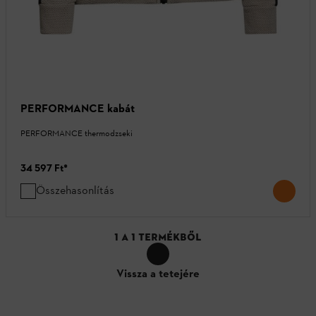
PERFORMANCE kabát
PERFORMANCE thermodzseki
34 597 Ft
*
Összehasonlítás
1
A
1
TERMÉKBŐL
Vissza a tetejére