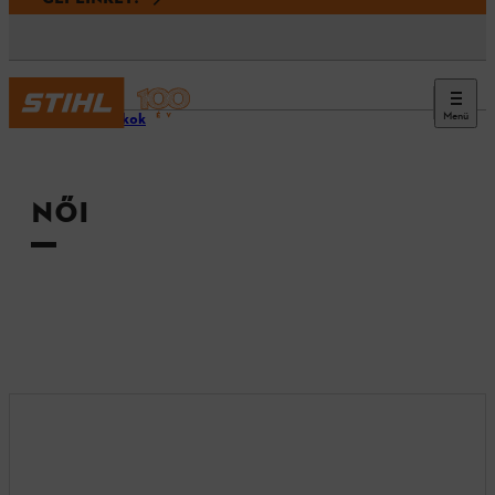
Menü
Tartozékok
NŐI