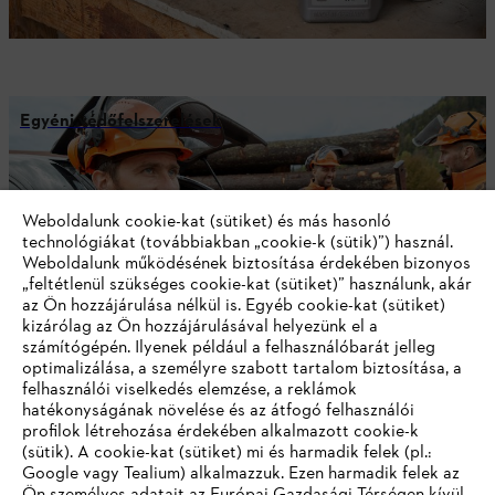
Egyéni védőfelszerelések
Weboldalunk cookie-kat (sütiket) és más hasonló
A STIHL HÍRLEVELÉNEK KÖSZÖNHETŐEN
technológiákat (továbbiakban „cookie-k (sütik)”) használ.
TÖBBÉ NEM MARAD LE SEMMIRŐL
Weboldalunk működésének biztosítása érdekében bizonyos
„feltétlenül szükséges cookie-kat (sütiket)” használunk, akár
az Ön hozzájárulása nélkül is. Egyéb cookie-kat (sütiket)
kizárólag az Ön hozzájárulásával helyezünk el a
e-mail cím
számítógépén. Ilyenek például a felhasználóbarát jelleg
optimalizálása, a személyre szabott tartalom biztosítása, a
felhasználói viselkedés elemzése, a reklámok
hatékonyságának növelése és az átfogó felhasználói
Feliratkozom
profilok létrehozása érdekében alkalmazott cookie-k
(sütik). A cookie-kat (sütiket) mi és harmadik felek (pl.:
Google vagy Tealium) alkalmazzuk. Ezen harmadik felek az