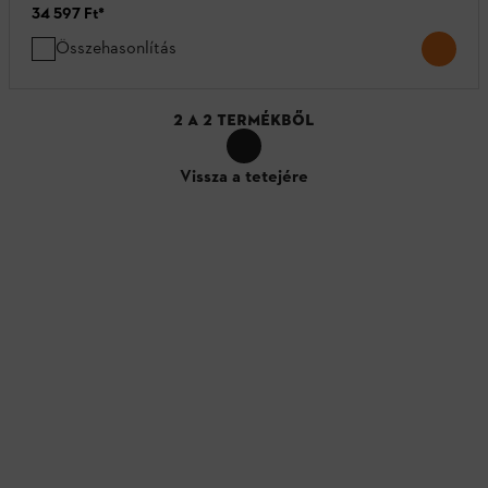
34 597 Ft
*
Összehasonlítás
2
A
2
TERMÉKBŐL
Vissza a tetejére