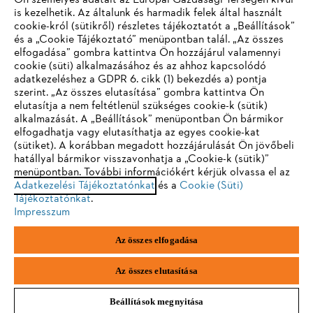
Ön személyes adatait az Európai Gazdasági Térségen kívül
is kezelhetik. Az általunk és harmadik felek által használt
#STIHL
cookie-król (sütikről) részletes tájékoztatót a „Beállítások”
és a „Cookie Tájékoztató” menüpontban talál. „Az összes
elfogadása” gombra kattintva Ön hozzájárul valamennyi
cookie (süti) alkalmazásához és az ahhoz kapcsolódó
IHR BROWSER WIRD NICHT
adatkezeléshez a GDPR 6. cikk (1) bekezdés a) pontja
szerint. „Az összes elutasítása” gombra kattintva Ön
UNTERSTÜTZT
elutasítja a nem feltétlenül szükséges cookie-k (sütik)
alkalmazását. A „Beállítások” menüpontban Ön bármikor
elfogadhatja vagy elutasíthatja az egyes cookie-kat
Vállalat
Sie nutzen einen Browser, den wir noch nicht unterstützen. Für
(sütiket). A korábban megadott hozzájárulását Ön jövőbeli
eine optimale Nutzung unserer Seite empfehlen wir Ihnen, zu
hatállyal bármikor visszavonhatja a „Cookie-k (sütik)”
menüpontban. További információkért kérjük olvassa el az
einem der folgenden Browser zu wechseln:
Adatkezelési Tájékoztatónkat
és a
Cookie (Süti)
Tájékoztatónkat
.
STIHL GYIK
Impresszum
Firefox
Chrome
Az összes elfogadása
Szerviz
Safari
Edge
Az összes elutasítása
Beállítások megnyitása