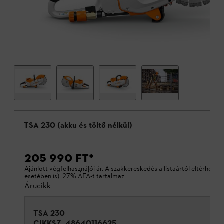
TSA 230 (akku és töltő nélkül)
205 990 FT
*
Ajánlott végfelhasználói ár. A szakkereskedés a listaártól eltérhet (a
esetében is). 27% ÁFÁ-t tartalmaz.
Árucikk
TSA 230
CIKKSZ.
48640116625