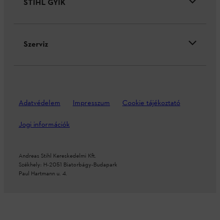
STIHL GYIK
Szerviz
Adatvédelem
Impresszum
Cookie tájékoztató
Jogi információk
Andreas Stihl Kereskedelmi Kft.
Székhely: H-2051 Biatorbágy-Budapark
Paul Hartmann u. 4.