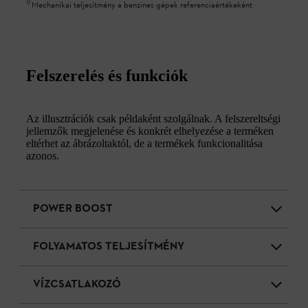
1
)
Mechanikai teljesítmény a benzines gépek referenciaértékeként
Felszerelés és funkciók
Az illusztrációk csak példaként szolgálnak. A felszereltségi
jellemzők megjelenése és konkrét elhelyezése a terméken
eltérhet az ábrázoltaktól, de a termékek funkcionalitása
azonos.
POWER BOOST
FOLYAMATOS TELJESÍTMÉNY
VÍZCSATLAKOZÓ