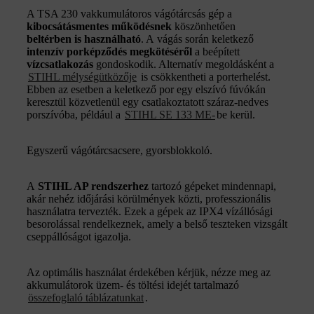
A TSA 230 vakkumulátoros vágótárcsás gép a
kibocsátásmentes működésnek
köszönhetően
beltérben
is használható
. A vágás során keletkező
intenzív porképződés megkötéséről
a beépített
vízcsatlakozás
gondoskodik. Alternatív megoldásként a
STIHL mélységütközője
is csökkentheti a porterhelést.
Ebben az esetben a keletkező por egy elszívó fúvókán
keresztül közvetlenül egy csatlakoztatott száraz-nedves
porszívóba, például a
STIHL SE 133 ME-
be kerül.
Egyszerű vágótárcsacsere, gyorsblokkoló.
A
STIHL AP rendszerhez
tartozó gépeket mindennapi,
akár nehéz időjárási körülmények közti, professzionális
használatra tervezték. Ezek a gépek az IPX4 vízállósági
besorolással rendelkeznek, amely a belső teszteken vizsgált
cseppállóságot igazolja.
Az optimális használat érdekében kérjük, nézze meg az
akkumulátorok üzem- és töltési idejét tartalmazó
összefoglaló táblázatunkat
.