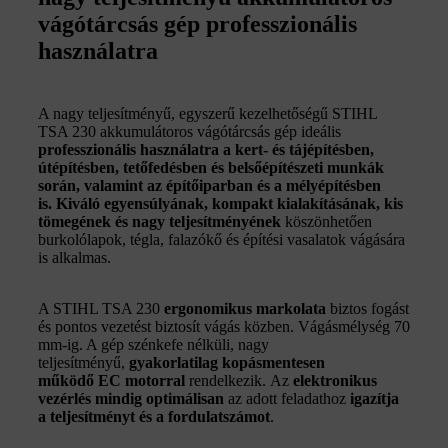
vágótárcsás gép professzionális
használatra
A nagy teljesítményű, egyszerű kezelhetőségű STIHL
TSA 230 akkumulátoros vágótárcsás gép ideális
professzionális használatra a kert- és tájépítésben,
útépítésben, tetőfedésben és belsőépítészeti munkák
során, valamint az építőiparban és a mélyépítésben
is.
Kiváló egyensúlyának, kompakt kialakításának, kis
tömegének és nagy teljesítményének
köszönhetően
burkolólapok, tégla, falazókő és építési vasalatok vágására
is alkalmas.
A STIHL TSA 230
ergonomikus markolata
biztos fogást
és pontos vezetést biztosít vágás közben. Vágásmélység 70
mm-ig. A gép szénkefe nélküli, nagy
teljesítményű,
gyakorlatilag kopásmentesen
működő
EC motorral
rendelkezik. Az
e
lektronikus
vezérlés mindig optimálisan
az adott feladathoz
igazítja
a teljesítményt és a fordulatszámot
.