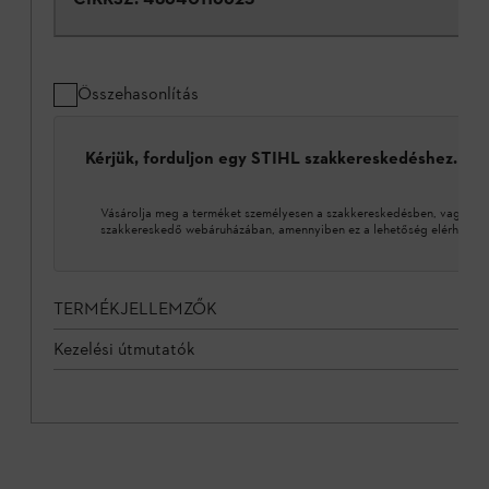
Összehasonlítás
Kérjük, forduljon egy STIHL szakkereskedéshez.
Vásárolja meg a terméket személyesen a szakkereskedésben, vagy a 
szakkereskedő webáruházában, amennyiben ez a lehetőség elérhető.
TERMÉKJELLEMZŐK
Kezelési útmutatók