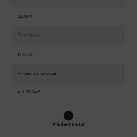
2.10 kW
Teljesítmény
1
)
1.60 kW
Akkumulátorrendszer
ALLPRO/AP
Mindent mutat