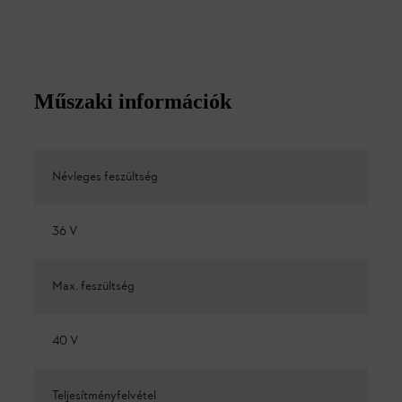
Műszaki információk
Névleges feszültség
36 V
Max. feszültség
40 V
Teljesítményfelvétel