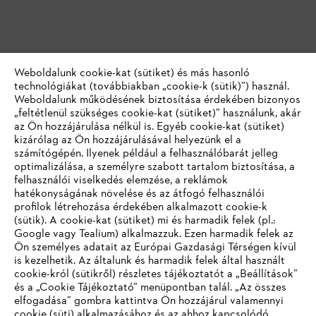
Weboldalunk cookie-kat (sütiket) és más hasonló
technológiákat (továbbiakban „cookie-k (sütik)”) használ.
Weboldalunk működésének biztosítása érdekében bizonyos
„feltétlenül szükséges cookie-kat (sütiket)” használunk, akár
az Ön hozzájárulása nélkül is. Egyéb cookie-kat (sütiket)
kizárólag az Ön hozzájárulásával helyezünk el a
számítógépén. Ilyenek például a felhasználóbarát jelleg
optimalizálása, a személyre szabott tartalom biztosítása, a
felhasználói viselkedés elemzése, a reklámok
hatékonyságának növelése és az átfogó felhasználói
profilok létrehozása érdekében alkalmazott cookie-k
(sütik). A cookie-kat (sütiket) mi és harmadik felek (pl.:
Google vagy Tealium) alkalmazzuk. Ezen harmadik felek az
Ön személyes adatait az Európai Gazdasági Térségen kívül
is kezelhetik. Az általunk és harmadik felek által használt
cookie-król (sütikről) részletes tájékoztatót a „Beállítások”
és a „Cookie Tájékoztató” menüpontban talál. „Az összes
elfogadása” gombra kattintva Ön hozzájárul valamennyi
cookie (süti) alkalmazásához és az ahhoz kapcsolódó