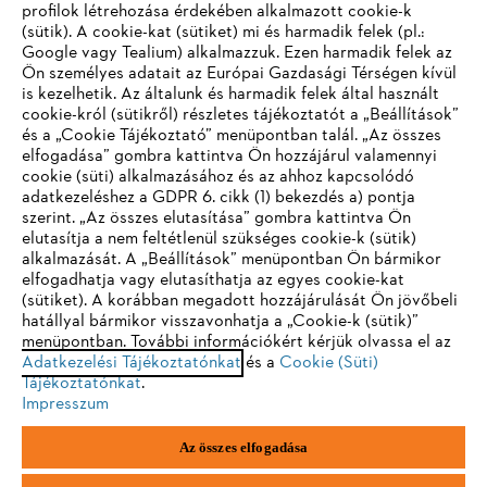
profilok létrehozása érdekében alkalmazott cookie-k
(sütik). A cookie-kat (sütiket) mi és harmadik felek (pl.:
Google vagy Tealium) alkalmazzuk. Ezen harmadik felek az
Ön személyes adatait az Európai Gazdasági Térségen kívül
is kezelhetik. Az általunk és harmadik felek által használt
cookie-król (sütikről) részletes tájékoztatót a „Beállítások”
és a „Cookie Tájékoztató” menüpontban talál. „Az összes
elfogadása” gombra kattintva Ön hozzájárul valamennyi
cookie (süti) alkalmazásához és az ahhoz kapcsolódó
IHR BROWSER WIRD NICHT
adatkezeléshez a GDPR 6. cikk (1) bekezdés a) pontja
szerint. „Az összes elutasítása” gombra kattintva Ön
UNTERSTÜTZT
elutasítja a nem feltétlenül szükséges cookie-k (sütik)
alkalmazását. A „Beállítások” menüpontban Ön bármikor
elfogadhatja vagy elutasíthatja az egyes cookie-kat
Sie nutzen einen Browser, den wir noch nicht unterstützen. Für
(sütiket). A korábban megadott hozzájárulását Ön jövőbeli
eine optimale Nutzung unserer Seite empfehlen wir Ihnen, zu
hatállyal bármikor visszavonhatja a „Cookie-k (sütik)”
menüpontban. További információkért kérjük olvassa el az
einem der folgenden Browser zu wechseln:
Adatkezelési Tájékoztatónkat
és a
Cookie (Süti)
Tájékoztatónkat
.
Impresszum
Firefox
Chrome
Az összes elfogadása
Safari
Edge