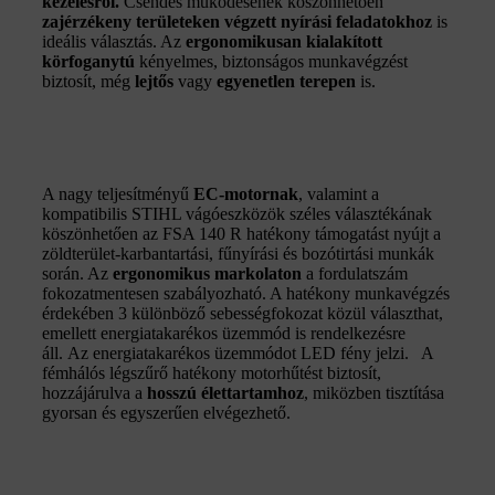
kezelésről.
Csendes működésének köszönhetően
zajérzékeny területeken végzett nyírási feladatokhoz
is
ideális választás. Az
ergonomikusan kialakított
körfoganytú
kényelmes, biztonságos munkavégzést
biztosít, még
lejtős
vagy
egyenetlen terepen
is.
A nagy teljesítményű
EC-motornak
, valamint a
kompatibilis STIHL vágóeszközök széles választékának
köszönhetően az FSA 140 R hatékony támogatást nyújt a
zöldterület-karbantartási, fűnyírási és bozótirtási munkák
során. Az
ergonomikus markolaton
a fordulatszám
fokozatmentesen szabályozható. A hatékony munkavégzés
érdekében 3 különböző sebességfokozat közül választhat,
emellett energiatakarékos üzemmód is rendelkezésre
áll. Az energiatakarékos üzemmódot LED fény jelzi. A
fémhálós légszűrő hatékony motorhűtést biztosít,
hozzájárulva a
hosszú élettartamhoz
, miközben tisztítása
gyorsan és egyszerűen elvégezhető.