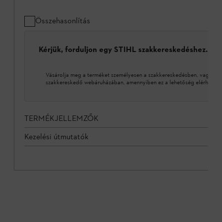
Összehasonlítás
Kérjük, forduljon egy STIHL szakkereskedéshez.
Vásárolja meg a terméket személyesen a szakkereskedésben, vagy a 
szakkereskedő webáruházában, amennyiben ez a lehetőség elérhető.
TERMÉKJELLEMZŐK
Kezelési útmutatók