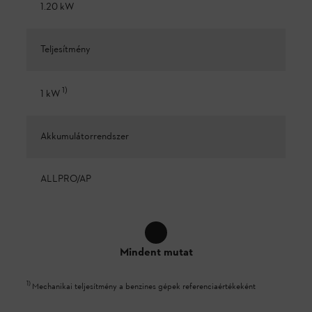
1.20 kW
Teljesítmény
1
)
1 kW
Akkumulátorrendszer
ALLPRO/AP
Mindent mutat
1
)
Mechanikai teljesítmény a benzines gépek referenciaértékeként