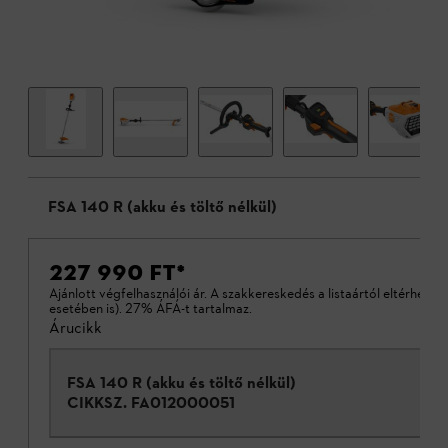
FSA 140 R (akku és töltő nélkül)
227 990 FT
*
Ajánlott végfelhasználói ár. A szakkereskedés a listaártól eltérhet (a
esetében is). 27% ÁFÁ-t tartalmaz.
Árucikk
FSA 140 R (akku és töltő nélkül)
CIKKSZ.
FA012000051