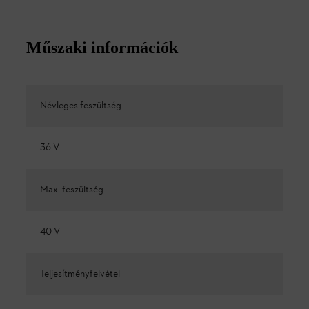
Műszaki információk
Névleges feszültség
36 V
Max. feszültség
40 V
Teljesítményfelvétel