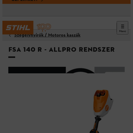
Menü
Szegélynyírók / Motoros kaszák
FSA 140 R - ALLPRO rendszer