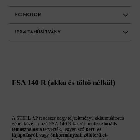
EC MOTOR
IPX4 TANÚSÍTVÁNY
FSA 140 R (akku és töltő nélkül)
A STIHL AP rendszer nagy teljesítményű akkumulátoros
gépei közé tartozó FSA 140 R kaszát
professzionális
felhasználásra
tervezték, legyen szó
kert- és
tájápolásról
, vagy
önkormányzati zöldterület-