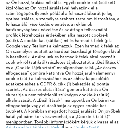
az Ön hozzájárulása nélkül is. Egyéb cookie-kat (sütiket)
kizárólag az Ön hozzájárulásával helyezünk el a
számítógépén. Ilyenek például a felhasználóbarát jelleg
optimalizálása, a személyre szabott tartalom biztosítása, a
felhasználói viselkedés elemzése, a reklámok
hatékonyságának növelése és az átfogó felhasználói
profilok létrehozása érdekében alkalmazott cookie-k
Vállalat
(sütik). A cookie-kat (sütiket) mi és harmadik felek (pl.:
Google vagy Tealium) alkalmazzuk. Ezen harmadik felek az
Ön személyes adatait az Európai Gazdasági Térségen kívül
is kezelhetik. Az általunk és harmadik felek által használt
STIHL GYIK
cookie-król (sütikről) részletes tájékoztatót a „Beállítások”
és a „Cookie Tájékoztató” menüpontban talál. „Az összes
elfogadása” gombra kattintva Ön hozzájárul valamennyi
cookie (süti) alkalmazásához és az ahhoz kapcsolódó
IHR BROWSER WIRD NICHT
adatkezeléshez a GDPR 6. cikk (1) bekezdés a) pontja
Szerviz
szerint. „Az összes elutasítása” gombra kattintva Ön
UNTERSTÜTZT
elutasítja a nem feltétlenül szükséges cookie-k (sütik)
alkalmazását. A „Beállítások” menüpontban Ön bármikor
elfogadhatja vagy elutasíthatja az egyes cookie-kat
Sie nutzen einen Browser, den wir noch nicht unterstützen. Für
(sütiket). A korábban megadott hozzájárulását Ön jövőbeli
eine optimale Nutzung unserer Seite empfehlen wir Ihnen, zu
hatállyal bármikor visszavonhatja a „Cookie-k (sütik)”
Adatvédelem
Impresszum
Cookie tájékoztató
menüpontban. További információkért kérjük olvassa el az
einem der folgenden Browser zu wechseln:
Adatkezelési Tájékoztatónkat
és a
Cookie (Süti)