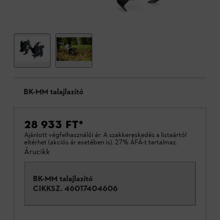
BK-MM talajlazító
28 933 FT
*
Ajánlott végfelhasználói ár. A szakkereskedés a listaártól
eltérhet (akciós ár esetében is). 27% ÁFÁ-t tartalmaz.
Árucikk
BK-MM talajlazító
CIKKSZ.
46017404606