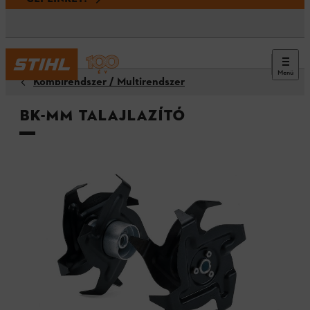
Menü
Kombirendszer / Multirendszer
BK-MM talajlazító