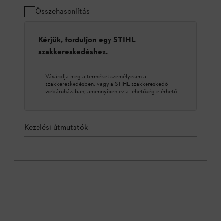
Összehasonlítás
Kérjük, forduljon egy STIHL
szakkereskedéshez.
Vásárolja meg a terméket személyesen a
szakkereskedésben, vagy a STIHL szakkereskedő
webáruházában, amennyiben ez a lehetőség elérhető.
Kezelési útmutatók