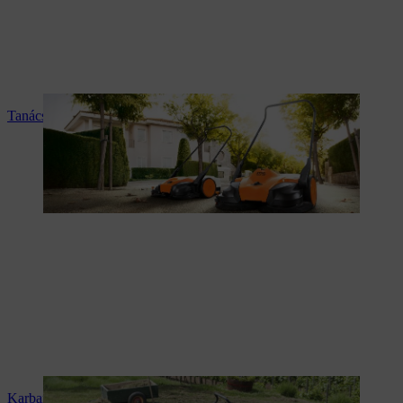
Tanácsadás és termékismertetés
Karbantartás és javítás