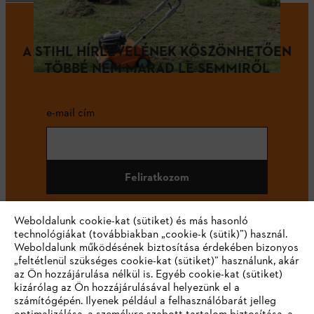
A STIHL HÍRLEVELÉNEK KÖSZÖNHETŐEN
TÖBBÉ NEM MARAD LE SEMMIRŐL
e-mail cím
Feliratkozom
Weboldalunk cookie-kat (sütiket) és más hasonló
technológiákat (továbbiakban „cookie-k (sütik)”) használ.
#STIHL
Weboldalunk működésének biztosítása érdekében bizonyos
„feltétlenül szükséges cookie-kat (sütiket)” használunk, akár
az Ön hozzájárulása nélkül is. Egyéb cookie-kat (sütiket)
kizárólag az Ön hozzájárulásával helyezünk el a
számítógépén. Ilyenek például a felhasználóbarát jelleg