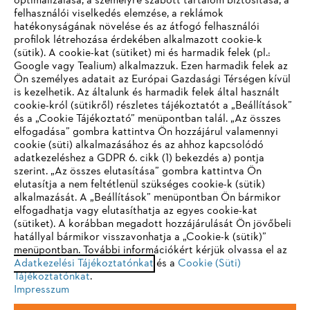
optimalizálása, a személyre szabott tartalom biztosítása, a
felhasználói viselkedés elemzése, a reklámok
hatékonyságának növelése és az átfogó felhasználói
profilok létrehozása érdekében alkalmazott cookie-k
Vállalat
(sütik). A cookie-kat (sütiket) mi és harmadik felek (pl.:
Google vagy Tealium) alkalmazzuk. Ezen harmadik felek az
Ön személyes adatait az Európai Gazdasági Térségen kívül
is kezelhetik. Az általunk és harmadik felek által használt
STIHL GYIK
cookie-król (sütikről) részletes tájékoztatót a „Beállítások”
és a „Cookie Tájékoztató” menüpontban talál. „Az összes
elfogadása” gombra kattintva Ön hozzájárul valamennyi
cookie (süti) alkalmazásához és az ahhoz kapcsolódó
IHR BROWSER WIRD NICHT
adatkezeléshez a GDPR 6. cikk (1) bekezdés a) pontja
Szerviz
szerint. „Az összes elutasítása” gombra kattintva Ön
UNTERSTÜTZT
elutasítja a nem feltétlenül szükséges cookie-k (sütik)
alkalmazását. A „Beállítások” menüpontban Ön bármikor
elfogadhatja vagy elutasíthatja az egyes cookie-kat
Sie nutzen einen Browser, den wir noch nicht unterstützen. Für
(sütiket). A korábban megadott hozzájárulását Ön jövőbeli
eine optimale Nutzung unserer Seite empfehlen wir Ihnen, zu
hatállyal bármikor visszavonhatja a „Cookie-k (sütik)”
Adatvédelem
Impresszum
Cookie tájékoztató
menüpontban. További információkért kérjük olvassa el az
einem der folgenden Browser zu wechseln:
Adatkezelési Tájékoztatónkat
és a
Cookie (Süti)
Tájékoztatónkat
Jogi információk
.
Impresszum
Firefox
Chrome