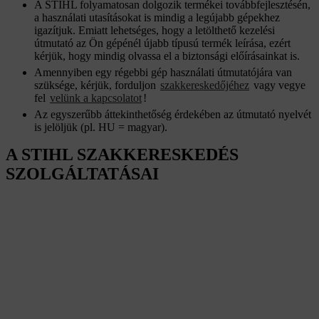
A STIHL folyamatosan dolgozik termékei továbbfejlesztésén,
a használati utasításokat is mindig a legújabb gépekhez
igazítjuk. Emiatt lehetséges, hogy a letölthető kezelési
útmutató az Ön gépénél újabb típusú termék leírása, ezért
kérjük, hogy mindig olvassa el a biztonsági előírásainkat is.
Amennyiben egy régebbi gép használati útmutatójára van
szüksége, kérjük, forduljon
szakkereskedőjéhez
vagy vegye
fel
velünk a kapcsolatot
!
Az egyszerűbb áttekinthetőség érdekében az útmutató nyelvét
is jelöljük (pl. HU = magyar).
A STIHL SZAKKERESKEDÉS
SZOLGÁLTATÁSAI