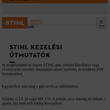
Menü
Információk
STIHL KEZELÉSI
ÚTMUTATÓK
Itt megtekintheti az összes STIHL gép, például láncfűrész vagy
sövénynyíró kezelési útmutatóját német nyelven, és letöltheti PDF
formátumban.
Egyszerűen adja meg a gép nevét az alábbiakban.
Például: GTA 26 vagy MS 170. A termék neve mindig jól látható a
gépén, így nem kell sokáig keresgélnie.