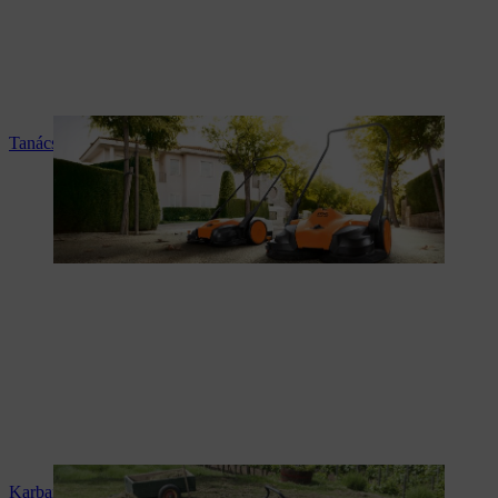
Tanácsadás és termékismertetés
Karbantartás és javítás