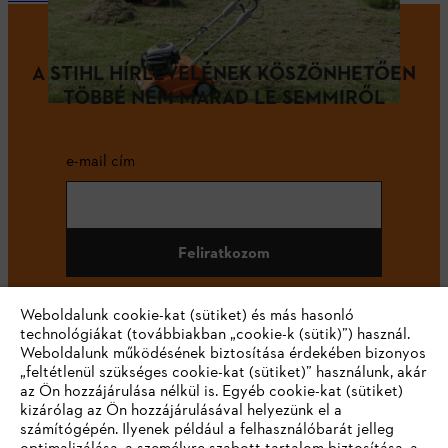
A STIHL HÍRLEVELÉNEK KÖSZÖNHETŐEN
TÖBBÉ NEM MARAD LE SEMMIRŐL
e-mail cím
Feliratkozom
Weboldalunk cookie-kat (sütiket) és más hasonló
technológiákat (továbbiakban „cookie-k (sütik)”) használ.
#STIHL
Weboldalunk működésének biztosítása érdekében bizonyos
„feltétlenül szükséges cookie-kat (sütiket)” használunk, akár
az Ön hozzájárulása nélkül is. Egyéb cookie-kat (sütiket)
kizárólag az Ön hozzájárulásával helyezünk el a
számítógépén. Ilyenek például a felhasználóbarát jelleg