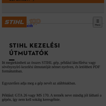
Menü
Információk
STIHL KEZELÉSI
ÚTMUTATÓK
Itt megtekintheti az összes STIHL gép, például láncfűrész vagy
sövénynyíró kezelési útmutatóját német nyelven, és letöltheti PDF
formátumban.
Egyszerűen adja meg a gép nevét az alábbiakban.
Például: GTA 26 vagy MS 170. A termék neve mindig jól látható a
gépén, így nem kell sokáig keresgélnie.