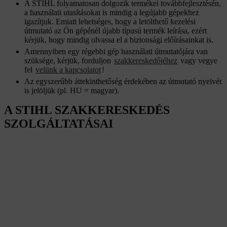
A STIHL folyamatosan dolgozik termékei továbbfejlesztésén,
a használati utasításokat is mindig a legújabb gépekhez
igazítjuk. Emiatt lehetséges, hogy a letölthető kezelési
útmutató az Ön gépénél újabb típusú termék leírása, ezért
kérjük, hogy mindig olvassa el a biztonsági előírásainkat is.
Amennyiben egy régebbi gép használati útmutatójára van
szüksége, kérjük, forduljon
szakkereskedőjéhez
vagy vegye
fel
velünk a kapcsolatot
!
Az egyszerűbb áttekinthetőség érdekében az útmutató nyelvét
is jelöljük (pl. HU = magyar).
A STIHL SZAKKERESKEDÉS
SZOLGÁLTATÁSAI