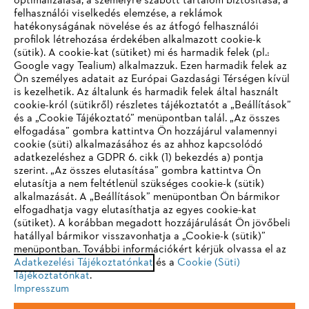
optimalizálása, a személyre szabott tartalom biztosítása, a
felhasználói viselkedés elemzése, a reklámok
hatékonyságának növelése és az átfogó felhasználói
profilok létrehozása érdekében alkalmazott cookie-k
Vállalat
(sütik). A cookie-kat (sütiket) mi és harmadik felek (pl.:
Google vagy Tealium) alkalmazzuk. Ezen harmadik felek az
Ön személyes adatait az Európai Gazdasági Térségen kívül
is kezelhetik. Az általunk és harmadik felek által használt
STIHL GYIK
cookie-król (sütikről) részletes tájékoztatót a „Beállítások”
és a „Cookie Tájékoztató” menüpontban talál. „Az összes
elfogadása” gombra kattintva Ön hozzájárul valamennyi
cookie (süti) alkalmazásához és az ahhoz kapcsolódó
IHR BROWSER WIRD NICHT
adatkezeléshez a GDPR 6. cikk (1) bekezdés a) pontja
Szerviz
szerint. „Az összes elutasítása” gombra kattintva Ön
UNTERSTÜTZT
elutasítja a nem feltétlenül szükséges cookie-k (sütik)
alkalmazását. A „Beállítások” menüpontban Ön bármikor
elfogadhatja vagy elutasíthatja az egyes cookie-kat
Sie nutzen einen Browser, den wir noch nicht unterstützen. Für
(sütiket). A korábban megadott hozzájárulását Ön jövőbeli
eine optimale Nutzung unserer Seite empfehlen wir Ihnen, zu
hatállyal bármikor visszavonhatja a „Cookie-k (sütik)”
Adatvédelem
Impresszum
Cookie tájékoztató
menüpontban. További információkért kérjük olvassa el az
einem der folgenden Browser zu wechseln:
Adatkezelési Tájékoztatónkat
és a
Cookie (Süti)
Tájékoztatónkat
Jogi információk
.
Impresszum
Firefox
Chrome