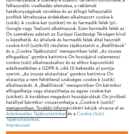
optimalizálása, a személyre szabott tartalom biztosítása, a
felhasználói viselkedés elemzése, a reklámok
hatékonyságának növelése és az átfogó felhasználói
profilok létrehozása érdekében alkalmazott cookie-k
Vállalat
(sütik). A cookie-kat (sütiket) mi és harmadik felek (pl.:
Google vagy Tealium) alkalmazzuk. Ezen harmadik felek az
Ön személyes adatait az Európai Gazdasági Térségen kívül
is kezelhetik. Az általunk és harmadik felek által használt
STIHL GYIK
cookie-król (sütikről) részletes tájékoztatót a „Beállítások”
és a „Cookie Tájékoztató” menüpontban talál. „Az összes
elfogadása” gombra kattintva Ön hozzájárul valamennyi
cookie (süti) alkalmazásához és az ahhoz kapcsolódó
IHR BROWSER WIRD NICHT
adatkezeléshez a GDPR 6. cikk (1) bekezdés a) pontja
Szerviz
szerint. „Az összes elutasítása” gombra kattintva Ön
UNTERSTÜTZT
elutasítja a nem feltétlenül szükséges cookie-k (sütik)
alkalmazását. A „Beállítások” menüpontban Ön bármikor
elfogadhatja vagy elutasíthatja az egyes cookie-kat
Sie nutzen einen Browser, den wir noch nicht unterstützen. Für
(sütiket). A korábban megadott hozzájárulását Ön jövőbeli
eine optimale Nutzung unserer Seite empfehlen wir Ihnen, zu
hatállyal bármikor visszavonhatja a „Cookie-k (sütik)”
Adatvédelem
Impresszum
Cookie tájékoztató
menüpontban. További információkért kérjük olvassa el az
einem der folgenden Browser zu wechseln:
Adatkezelési Tájékoztatónkat
és a
Cookie (Süti)
Tájékoztatónkat
Jogi információk
.
Impresszum
Firefox
Chrome