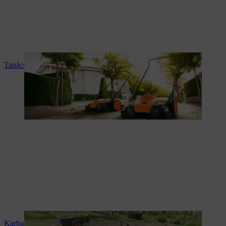
Tanácsadás és termékismertetés
Karbantartás és javítás