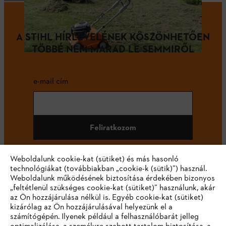
A STIHL HÍRLEVELÉNEK KÖSZÖNHETŐEN
TÖBBÉ NEM MARAD LE SEMMIRŐL
e-mail cím
Feliratkozom
Weboldalunk cookie-kat (sütiket) és más hasonló
technológiákat (továbbiakban „cookie-k (sütik)”) használ.
#STIHL
Weboldalunk működésének biztosítása érdekében bizonyos
„feltétlenül szükséges cookie-kat (sütiket)” használunk, akár
az Ön hozzájárulása nélkül is. Egyéb cookie-kat (sütiket)
kizárólag az Ön hozzájárulásával helyezünk el a
számítógépén. Ilyenek például a felhasználóbarát jelleg