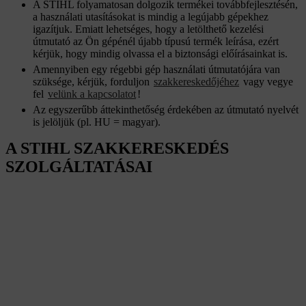
A STIHL folyamatosan dolgozik termékei továbbfejlesztésén,
a használati utasításokat is mindig a legújabb gépekhez
igazítjuk. Emiatt lehetséges, hogy a letölthető kezelési
útmutató az Ön gépénél újabb típusú termék leírása, ezért
kérjük, hogy mindig olvassa el a biztonsági előírásainkat is.
Amennyiben egy régebbi gép használati útmutatójára van
szüksége, kérjük, forduljon
szakkereskedőjéhez
vagy vegye
fel
velünk a kapcsolatot
!
Az egyszerűbb áttekinthetőség érdekében az útmutató nyelvét
is jelöljük (pl. HU = magyar).
A STIHL SZAKKERESKEDÉS
SZOLGÁLTATÁSAI