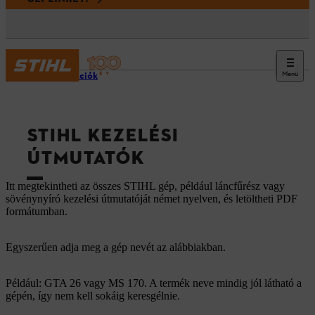
Menü
Információk
STIHL KEZELÉSI
ÚTMUTATÓK
Itt megtekintheti az összes STIHL gép, például láncfűrész vagy
sövénynyíró kezelési útmutatóját német nyelven, és letöltheti PDF
formátumban.
Egyszerűen adja meg a gép nevét az alábbiakban.
Például: GTA 26 vagy MS 170. A termék neve mindig jól látható a
gépén, így nem kell sokáig keresgélnie.