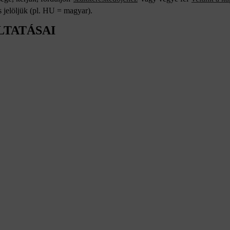
 jelöljük (pl. HU = magyar).
LTATÁSAI