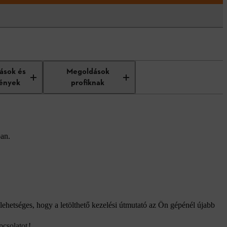
tások és
Megoldások
ények
profiknak
ban.
lehetséges, hogy a letölthető kezelési útmutató az Ön gépénél újabb
pcsolatot
!