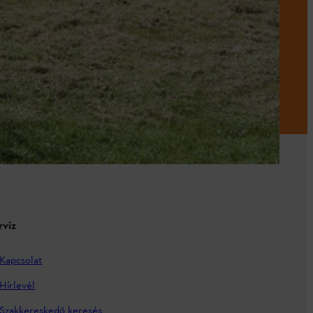
rviz
Kapcsolat
Hírlevél
Szakkereskedő keresés