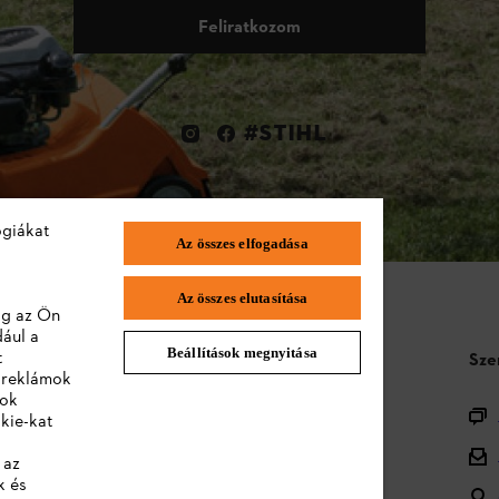
Feliratkozom
#STIHL
ógiákat
Az összes elfogadása
Az összes elutasítása
lag az Ön
dául a
Beállítások megnyitása
t
STIHL GYIK
Sze
a reklámok
lok
Termékregisztráció
kie-kat
Termékválaszték
 az
k és
Ártalmatlanítás