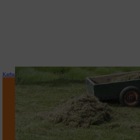
Karbantartás és javítás
A STIHL HÍR