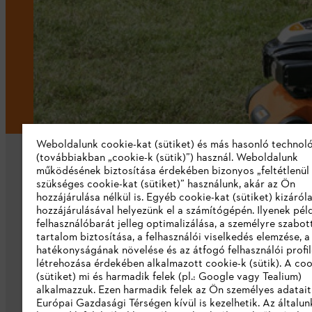
Weboldalunk cookie-kat (sütiket) és más hasonló technol
(továbbiakban „cookie-k (sütik)”) használ. Weboldalunk
működésének biztosítása érdekében bizonyos „feltétlenül
szükséges cookie-kat (sütiket)” használunk, akár az Ön
hozzájárulása nélkül is. Egyéb cookie-kat (sütiket) kizáró
hozzájárulásával helyezünk el a számítógépén. Ilyenek pél
felhasználóbarát jelleg optimalizálása, a személyre szabot
Vállalat
tartalom biztosítása, a felhasználói viselkedés elemzése, 
hatékonyságának növelése és az átfogó felhasználói profi
Rólunk
létrehozása érdekében alkalmazott cookie-k (sütik). A coo
(sütiket) mi és harmadik felek (pl.: Google vagy Tealium)
Katalógus letöltése
alkalmazzuk. Ezen harmadik felek az Ön személyes adatait
Európai Gazdasági Térségen kívül is kezelhetik. Az általun
Visszaélés bejelentés