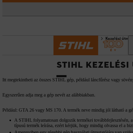
Kezdőlap
Információk
Kezelési útmut
STIHL KEZELÉS
Itt megtekintheti az összes STIHL gép, például láncfűrész vagy sövén
Egyszerűen adja meg a gép nevét az alábbiakban.
Például: GTA 26 vagy MS 170. A termék neve mindig jól látható a gép
A STIHL folyamatosan dolgozik termékei továbbfejlesztésén, a h
típusú termék leírása, ezért kérjük, hogy mindig olvassa el a bizt
Amennyiben egy régebbi gép használati útmutatójára van szüks