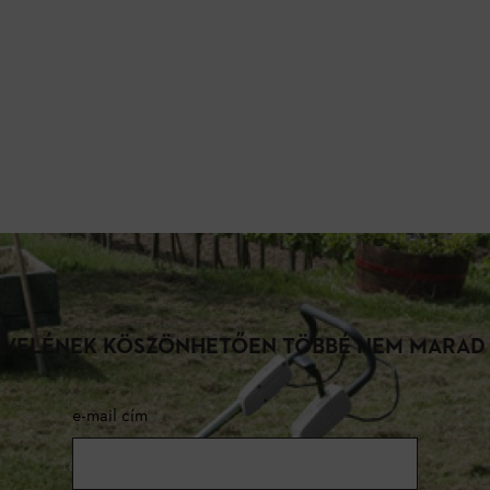
LEVELÉNEK KÖSZÖNHETŐEN TÖBBÉ NEM MARAD
e-mail cím