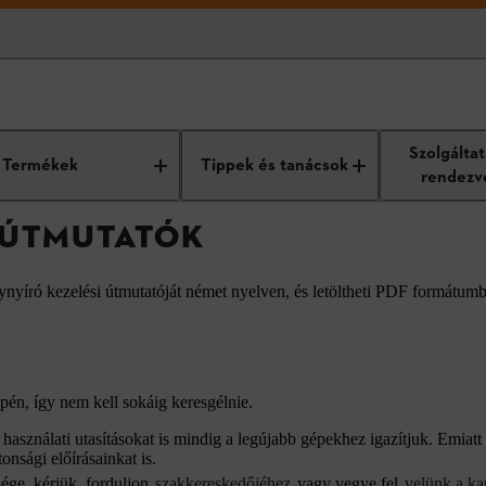
atók
Szolgálta
Termékek
Tippek és tanácsok
rendezv
I ÚTMUTATÓK
ynyíró kezelési útmutatóját német nyelven, és letöltheti PDF formátum
én, így nem kell sokáig keresgélnie.
asználati utasításokat is mindig a legújabb gépekhez igazítjuk. Emiatt 
onsági előírásainkat is.
ége, kérjük, forduljon
szakkereskedőjéhez
vagy vegye fel
velünk a ka