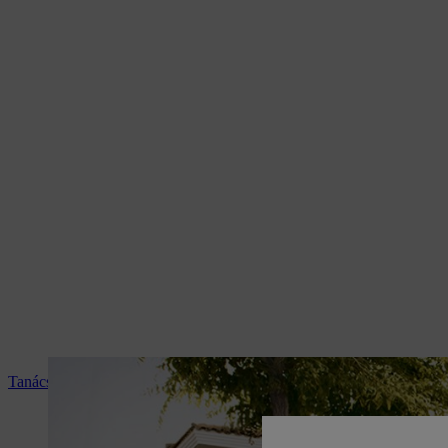
Tanácsadás és termékismertetés