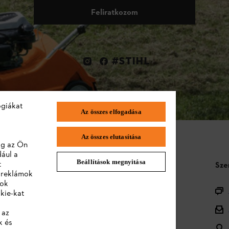
Feliratkozom
#STIHL
ógiákat
Az összes elfogadása
Az összes elutasítása
lag az Ön
dául a
Beállítások megnyitása
t
STIHL GYIK
Sze
a reklámok
lok
Termékregisztráció
kie-kat
Termékválaszték
 az
k és
Ártalmatlanítás