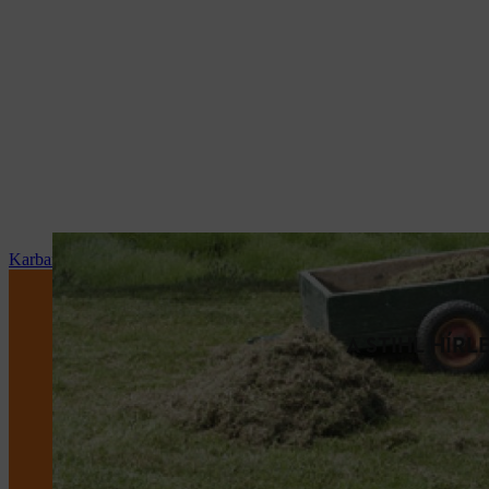
Karbantartás és javítás
A STIHL HÍR