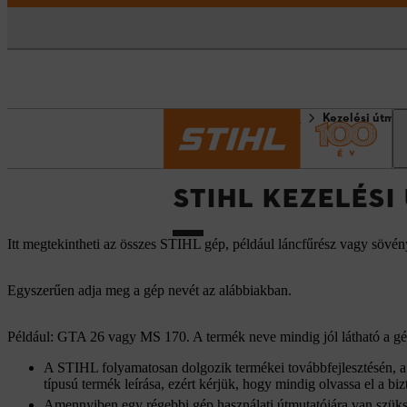
Kezdőlap
Információk
Kezelési útmut
STIHL KEZELÉS
Itt megtekintheti az összes STIHL gép, például láncfűrész vagy sövén
Egyszerűen adja meg a gép nevét az alábbiakban.
Például: GTA 26 vagy MS 170. A termék neve mindig jól látható a gép
A STIHL folyamatosan dolgozik termékei továbbfejlesztésén, a h
típusú termék leírása, ezért kérjük, hogy mindig olvassa el a bizt
Amennyiben egy régebbi gép használati útmutatójára van szüks