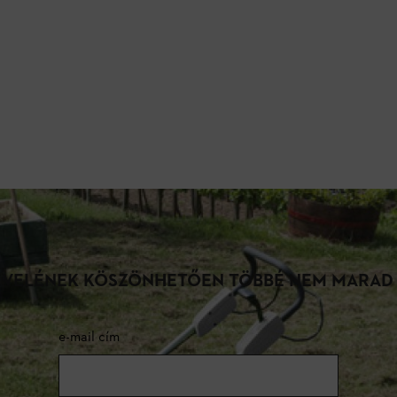
LEVELÉNEK KÖSZÖNHETŐEN TÖBBÉ NEM MARAD
e-mail cím