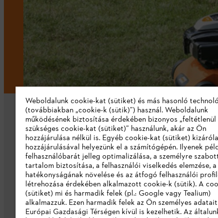
Weboldalunk cookie-kat (sütiket) és más hasonló technol
(továbbiakban „cookie-k (sütik)”) használ. Weboldalunk
működésének biztosítása érdekében bizonyos „feltétlenül
szükséges cookie-kat (sütiket)” használunk, akár az Ön
hozzájárulása nélkül is. Egyéb cookie-kat (sütiket) kizáró
hozzájárulásával helyezünk el a számítógépén. Ilyenek pél
felhasználóbarát jelleg optimalizálása, a személyre szabot
Vállalat
tartalom biztosítása, a felhasználói viselkedés elemzése, 
hatékonyságának növelése és az átfogó felhasználói profi
Rólunk
létrehozása érdekében alkalmazott cookie-k (sütik). A coo
(sütiket) mi és harmadik felek (pl.: Google vagy Tealium)
Katalógus letöltése
alkalmazzuk. Ezen harmadik felek az Ön személyes adatait
Európai Gazdasági Térségen kívül is kezelhetik. Az általun
Visszaélés bejelentés