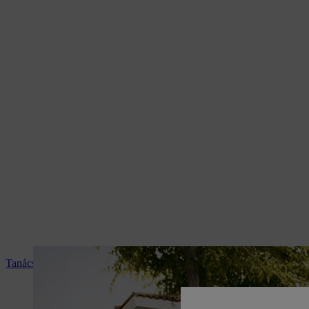
Tanácsadás és termékismertetés