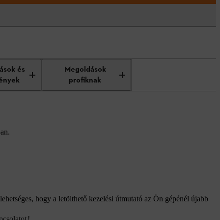
tások és
Megoldások
ények
profiknak
ban.
lehetséges, hogy a letölthető kezelési útmutató az Ön gépénél újabb
pcsolatot
!