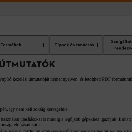
atók
Szolgálta
Termékek
Tippek és tanácsok
rendezv
I ÚTMUTATÓK
ynyíró kezelési útmutatóját német nyelven, és letöltheti PDF formátum
én, így nem kell sokáig keresgélnie.
asználati utasításokat is mindig a legújabb gépekhez igazítjuk. Emiatt 
onsági előírásainkat is.
ége, kérjük, forduljon
szakkereskedőjéhez
vagy vegye fel
velünk a ka