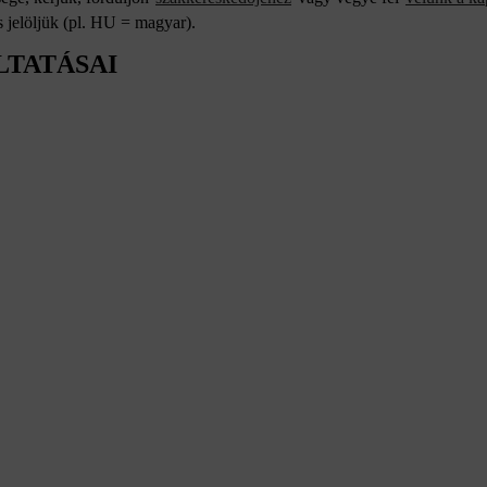
 jelöljük (pl. HU = magyar).
LTATÁSAI