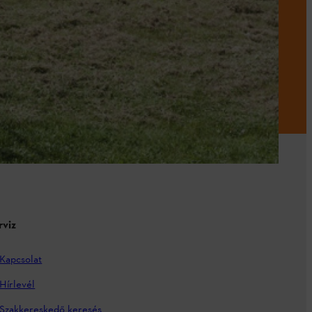
rviz
Kapcsolat
Hírlevél
Szakkereskedő keresés