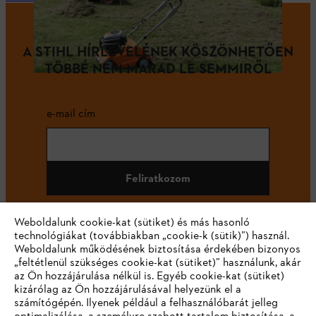
A STIHL HÍRLEVELÉNEK KÖSZÖNHETŐEN
TÖBBÉ NEM MARAD LE SEMMIRŐL
e-mail cím
Feliratkozom
Weboldalunk cookie-kat (sütiket) és más hasonló
technológiákat (továbbiakban „cookie-k (sütik)”) használ.
#STIHL
Weboldalunk működésének biztosítása érdekében bizonyos
„feltétlenül szükséges cookie-kat (sütiket)” használunk, akár
az Ön hozzájárulása nélkül is. Egyéb cookie-kat (sütiket)
kizárólag az Ön hozzájárulásával helyezünk el a
számítógépén. Ilyenek például a felhasználóbarát jelleg