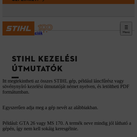
Menü
Információk
STIHL KEZELÉSI
ÚTMUTATÓK
Itt megtekintheti az összes STIHL gép, például láncfűrész vagy
sövénynyíró kezelési útmutatóját német nyelven, és letöltheti PDF
formátumban.
Egyszerűen adja meg a gép nevét az alábbiakban.
Például: GTA 26 vagy MS 170. A termék neve mindig jól látható a
gépén, így nem kell sokáig keresgélnie.