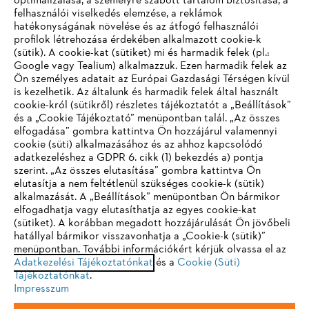
optimalizálása, a személyre szabott tartalom biztosítása, a
felhasználói viselkedés elemzése, a reklámok
hatékonyságának növelése és az átfogó felhasználói
profilok létrehozása érdekében alkalmazott cookie-k
Vállalat
(sütik). A cookie-kat (sütiket) mi és harmadik felek (pl.:
Google vagy Tealium) alkalmazzuk. Ezen harmadik felek az
Ön személyes adatait az Európai Gazdasági Térségen kívül
is kezelhetik. Az általunk és harmadik felek által használt
STIHL GYIK
cookie-król (sütikről) részletes tájékoztatót a „Beállítások”
és a „Cookie Tájékoztató” menüpontban talál. „Az összes
elfogadása” gombra kattintva Ön hozzájárul valamennyi
cookie (süti) alkalmazásához és az ahhoz kapcsolódó
IHR BROWSER WIRD NICHT
adatkezeléshez a GDPR 6. cikk (1) bekezdés a) pontja
Szerviz
szerint. „Az összes elutasítása” gombra kattintva Ön
UNTERSTÜTZT
elutasítja a nem feltétlenül szükséges cookie-k (sütik)
alkalmazását. A „Beállítások” menüpontban Ön bármikor
elfogadhatja vagy elutasíthatja az egyes cookie-kat
Sie nutzen einen Browser, den wir noch nicht unterstützen. Für
(sütiket). A korábban megadott hozzájárulását Ön jövőbeli
eine optimale Nutzung unserer Seite empfehlen wir Ihnen, zu
hatállyal bármikor visszavonhatja a „Cookie-k (sütik)”
Adatvédelem
Impresszum
Cookie tájékoztató
menüpontban. További információkért kérjük olvassa el az
einem der folgenden Browser zu wechseln:
Adatkezelési Tájékoztatónkat
és a
Cookie (Süti)
Tájékoztatónkat
Jogi információk
.
Impresszum
Firefox
Chrome