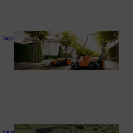
Tanácsadás és termékismertetés
Karbantartás és javítás