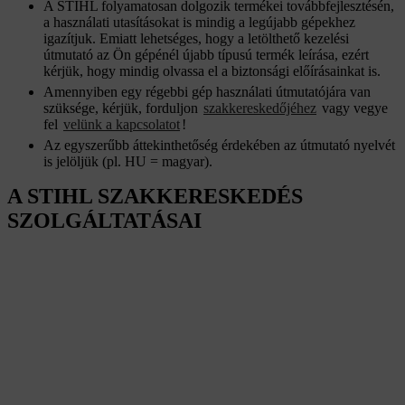
A STIHL folyamatosan dolgozik termékei továbbfejlesztésén,
a használati utasításokat is mindig a legújabb gépekhez
igazítjuk. Emiatt lehetséges, hogy a letölthető kezelési
útmutató az Ön gépénél újabb típusú termék leírása, ezért
kérjük, hogy mindig olvassa el a biztonsági előírásainkat is.
Amennyiben egy régebbi gép használati útmutatójára van
szüksége, kérjük, forduljon
szakkereskedőjéhez
vagy vegye
fel
velünk a kapcsolatot
!
Az egyszerűbb áttekinthetőség érdekében az útmutató nyelvét
is jelöljük (pl. HU = magyar).
A STIHL SZAKKERESKEDÉS
SZOLGÁLTATÁSAI