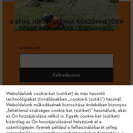
A STIHL HÍRLEVELÉNEK KÖSZÖNHETŐEN
TÖBBÉ NEM MARAD LE SEMMIRŐL
e-mail cím
Feliratkozom
Weboldalunk cookie-kat (sütiket) és más hasonló
technológiákat (továbbiakban „cookie-k (sütik)”) használ.
#STIHL
Weboldalunk működésének biztosítása érdekében bizonyos
„feltétlenül szükséges cookie-kat (sütiket)” használunk, akár
az Ön hozzájárulása nélkül is. Egyéb cookie-kat (sütiket)
kizárólag az Ön hozzájárulásával helyezünk el a
számítógépén. Ilyenek például a felhasználóbarát jelleg