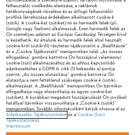
optimalizálása, a személyre szabott tartalom biztosítása, a
felhasználói viselkedés elemzése, a reklámok
hatékonyságának növelése és az átfogó felhasználói
profilok létrehozása érdekében alkalmazott cookie-k
Vállalat
(sütik). A cookie-kat (sütiket) mi és harmadik felek (pl.:
Google vagy Tealium) alkalmazzuk. Ezen harmadik felek az
Ön személyes adatait az Európai Gazdasági Térségen kívül
is kezelhetik. Az általunk és harmadik felek által használt
STIHL GYIK
cookie-król (sütikről) részletes tájékoztatót a „Beállítások”
és a „Cookie Tájékoztató” menüpontban talál. „Az összes
elfogadása” gombra kattintva Ön hozzájárul valamennyi
cookie (süti) alkalmazásához és az ahhoz kapcsolódó
IHR BROWSER WIRD NICHT
adatkezeléshez a GDPR 6. cikk (1) bekezdés a) pontja
Szerviz
szerint. „Az összes elutasítása” gombra kattintva Ön
UNTERSTÜTZT
elutasítja a nem feltétlenül szükséges cookie-k (sütik)
alkalmazását. A „Beállítások” menüpontban Ön bármikor
elfogadhatja vagy elutasíthatja az egyes cookie-kat
Sie nutzen einen Browser, den wir noch nicht unterstützen. Für
(sütiket). A korábban megadott hozzájárulását Ön jövőbeli
eine optimale Nutzung unserer Seite empfehlen wir Ihnen, zu
hatállyal bármikor visszavonhatja a „Cookie-k (sütik)”
Adatvédelem
Impresszum
Cookie tájékoztató
menüpontban. További információkért kérjük olvassa el az
einem der folgenden Browser zu wechseln:
Adatkezelési Tájékoztatónkat
és a
Cookie (Süti)
Tájékoztatónkat
Jogi információk
.
Impresszum
Firefox
Chrome