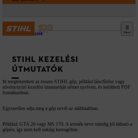
Menü
Információk
STIHL KEZELÉSI
ÚTMUTATÓK
Itt megtekintheti az összes STIHL gép, például láncfűrész vagy
sövénynyíró kezelési útmutatóját német nyelven, és letöltheti PDF
formátumban.
Egyszerűen adja meg a gép nevét az alábbiakban.
Például: GTA 26 vagy MS 170. A termék neve mindig jól látható a
gépén, így nem kell sokáig keresgélnie.