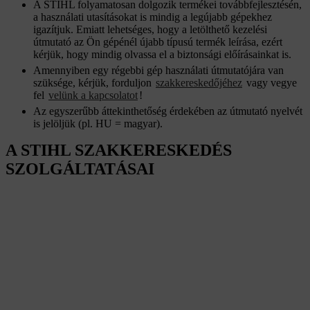
A STIHL folyamatosan dolgozik termékei továbbfejlesztésén,
a használati utasításokat is mindig a legújabb gépekhez
igazítjuk. Emiatt lehetséges, hogy a letölthető kezelési
útmutató az Ön gépénél újabb típusú termék leírása, ezért
kérjük, hogy mindig olvassa el a biztonsági előírásainkat is.
Amennyiben egy régebbi gép használati útmutatójára van
szüksége, kérjük, forduljon
szakkereskedőjéhez
vagy vegye
fel
velünk a kapcsolatot
!
Az egyszerűbb áttekinthetőség érdekében az útmutató nyelvét
is jelöljük (pl. HU = magyar).
A STIHL SZAKKERESKEDÉS
SZOLGÁLTATÁSAI