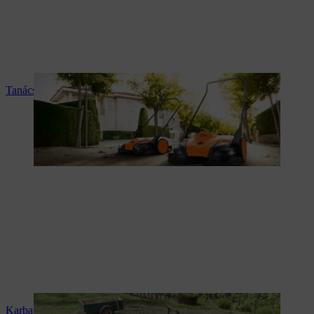
Tanácsadás és termékismertetés
Karbantartás és javítás