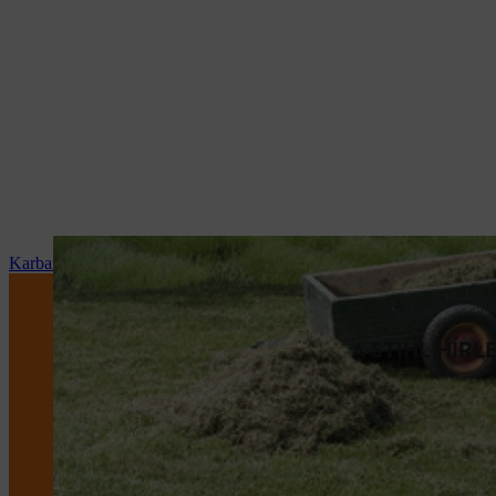
Karbantartás és javítás
A STIHL HÍR