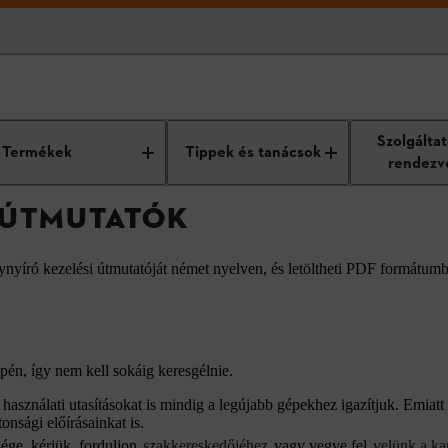
atók
Szolgálta
Termékek
Tippek és tanácsok
rendezv
I ÚTMUTATÓK
ynyíró kezelési útmutatóját német nyelven, és letöltheti PDF formátum
én, így nem kell sokáig keresgélnie.
asználati utasításokat is mindig a legújabb gépekhez igazítjuk. Emiatt 
onsági előírásainkat is.
ége, kérjük, forduljon
szakkereskedőjéhez
vagy vegye fel
velünk a ka