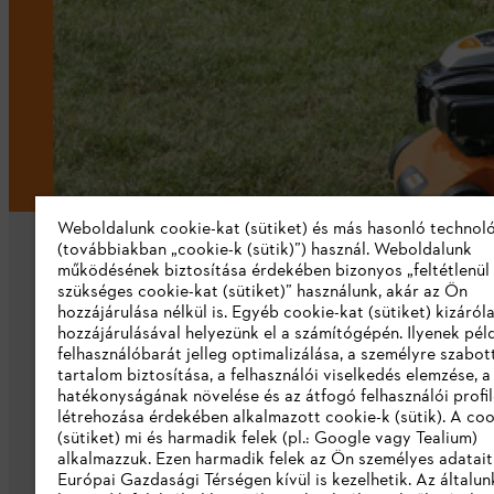
Weboldalunk cookie-kat (sütiket) és más hasonló technol
(továbbiakban „cookie-k (sütik)”) használ. Weboldalunk
működésének biztosítása érdekében bizonyos „feltétlenül
szükséges cookie-kat (sütiket)” használunk, akár az Ön
hozzájárulása nélkül is. Egyéb cookie-kat (sütiket) kizáró
hozzájárulásával helyezünk el a számítógépén. Ilyenek pél
felhasználóbarát jelleg optimalizálása, a személyre szabot
Vállalat
tartalom biztosítása, a felhasználói viselkedés elemzése, 
hatékonyságának növelése és az átfogó felhasználói profi
Rólunk
létrehozása érdekében alkalmazott cookie-k (sütik). A coo
(sütiket) mi és harmadik felek (pl.: Google vagy Tealium)
Katalógus letöltése
alkalmazzuk. Ezen harmadik felek az Ön személyes adatait
Európai Gazdasági Térségen kívül is kezelhetik. Az általun
Visszaélés bejelentés