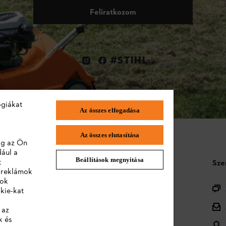
Feliratkozom
#STIHL
ógiákat
Az összes elfogadása
Az összes elutasítása
lag az Ön
dául a
Beállítások megnyitása
t
STIHL GYIK
Sze
a reklámok
lok
Termékregisztráció
kie-kat
Termékválaszték
 az
k és
Ártalmatlanítás