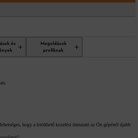
tások és
Megoldások
ények
profiknak
ban.
lehetséges, hogy a letölthető kezelési útmutató az Ön gépénél újabb
pcsolatot
!