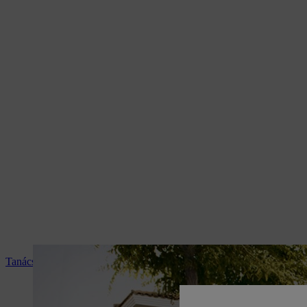
Tanácsadás és termékismertetés