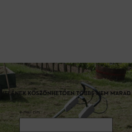
LEVELÉNEK KÖSZÖNHETŐEN TÖBBÉ NEM MARAD
e-mail cím