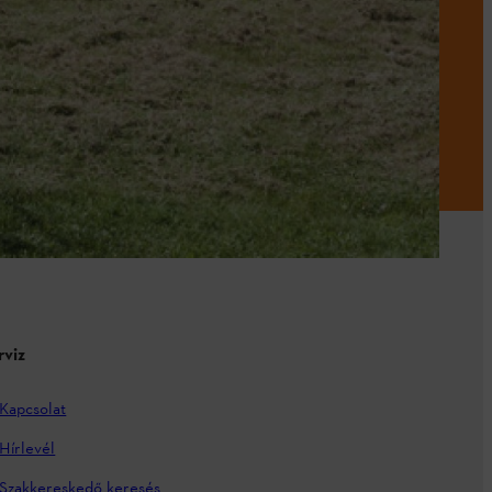
rviz
Kapcsolat
Hírlevél
Szakkereskedő keresés