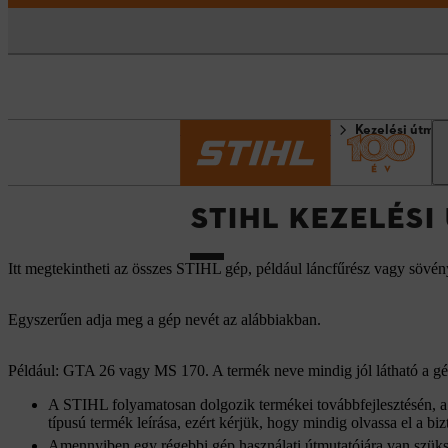
Kezdőlap
Információk
Kezelési útmut
STIHL KEZELÉS
Itt megtekintheti az összes STIHL gép, például láncfűrész vagy sövén
Egyszerűen adja meg a gép nevét az alábbiakban.
Például: GTA 26 vagy MS 170. A termék neve mindig jól látható a gép
A STIHL folyamatosan dolgozik termékei továbbfejlesztésén, a h
típusú termék leírása, ezért kérjük, hogy mindig olvassa el a bizt
Amennyiben egy régebbi gép használati útmutatójára van szüks