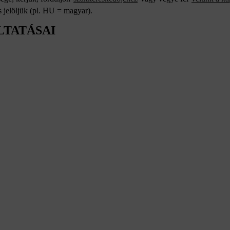
 jelöljük (pl. HU = magyar).
LTATÁSAI