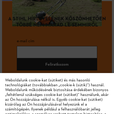
A STIHL HÍRLEVELÉNEK KÖSZÖNHETŐEN
TÖBBÉ NEM MARAD LE SEMMIRŐL
e-mail cím
Feliratkozom
Weboldalunk cookie-kat (sütiket) és más hasonló
technológiákat (továbbiakban „cookie-k (sütik)”) használ.
#STIHL
Weboldalunk működésének biztosítása érdekében bizonyos
„feltétlenül szükséges cookie-kat (sütiket)” használunk, akár
az Ön hozzájárulása nélkül is. Egyéb cookie-kat (sütiket)
kizárólag az Ön hozzájárulásával helyezünk el a
számítógépén. Ilyenek például a felhasználóbarát jelleg