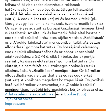
optimalizálása, a személyre szabott tartalom biztosítása, a
felhasználói viselkedés elemzése, a reklámok
hatékonyságának növelése és az átfogó felhasználói
profilok létrehozása érdekében alkalmazott cookie-k
Vállalat
(sütik). A cookie-kat (sütiket) mi és harmadik felek (pl.:
Google vagy Tealium) alkalmazzuk. Ezen harmadik felek az
Ön személyes adatait az Európai Gazdasági Térségen kívül
is kezelhetik. Az általunk és harmadik felek által használt
STIHL GYIK
cookie-król (sütikről) részletes tájékoztatót a „Beállítások”
és a „Cookie Tájékoztató” menüpontban talál. „Az összes
elfogadása” gombra kattintva Ön hozzájárul valamennyi
cookie (süti) alkalmazásához és az ahhoz kapcsolódó
IHR BROWSER WIRD NICHT
adatkezeléshez a GDPR 6. cikk (1) bekezdés a) pontja
Szerviz
szerint. „Az összes elutasítása” gombra kattintva Ön
UNTERSTÜTZT
elutasítja a nem feltétlenül szükséges cookie-k (sütik)
alkalmazását. A „Beállítások” menüpontban Ön bármikor
elfogadhatja vagy elutasíthatja az egyes cookie-kat
Sie nutzen einen Browser, den wir noch nicht unterstützen. Für
(sütiket). A korábban megadott hozzájárulását Ön jövőbeli
eine optimale Nutzung unserer Seite empfehlen wir Ihnen, zu
hatállyal bármikor visszavonhatja a „Cookie-k (sütik)”
Adatvédelem
Impresszum
Cookie tájékoztató
menüpontban. További információkért kérjük olvassa el az
einem der folgenden Browser zu wechseln:
Adatkezelési Tájékoztatónkat
és a
Cookie (Süti)
Tájékoztatónkat
Jogi információk
.
Impresszum
Firefox
Chrome