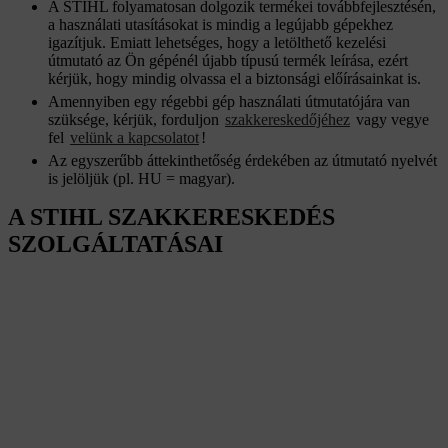
A STIHL folyamatosan dolgozik termékei továbbfejlesztésén,
a használati utasításokat is mindig a legújabb gépekhez
igazítjuk. Emiatt lehetséges, hogy a letölthető kezelési
útmutató az Ön gépénél újabb típusú termék leírása, ezért
kérjük, hogy mindig olvassa el a biztonsági előírásainkat is.
Amennyiben egy régebbi gép használati útmutatójára van
szüksége, kérjük, forduljon
szakkereskedőjéhez
vagy vegye
fel
velünk a kapcsolatot
!
Az egyszerűbb áttekinthetőség érdekében az útmutató nyelvét
is jelöljük (pl. HU = magyar).
A STIHL SZAKKERESKEDÉS
SZOLGÁLTATÁSAI