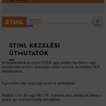
Menü
Információk
STIHL KEZELÉSI
ÚTMUTATÓK
Itt megtekintheti az összes STIHL gép, például láncfűrész vagy
sövénynyíró kezelési útmutatóját német nyelven, és letöltheti PDF
formátumban.
Egyszerűen adja meg a gép nevét az alábbiakban.
Például: GTA 26 vagy MS 170. A termék neve mindig jól látható a
gépén, így nem kell sokáig keresgélnie.