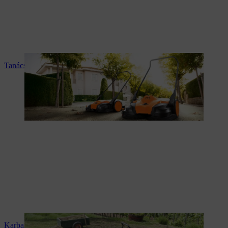
Tanácsadás és termékismertetés
Karbantartás és javítás