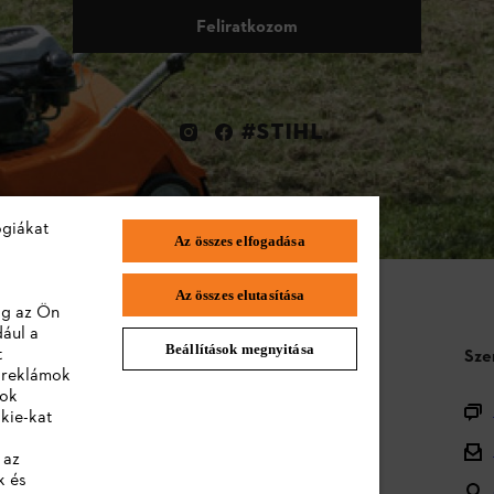
Feliratkozom
#STIHL
ógiákat
Az összes elfogadása
Az összes elutasítása
lag az Ön
dául a
Beállítások megnyitása
t
STIHL GYIK
Sze
a reklámok
lok
Termékregisztráció
kie-kat
Termékválaszték
 az
k és
Ártalmatlanítás