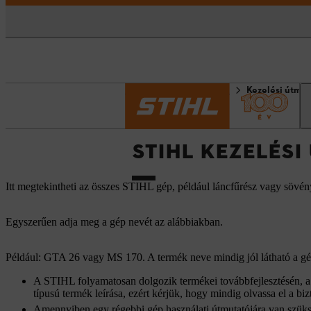
Kezdőlap
Információk
Kezelési útmut
STIHL KEZELÉS
Itt megtekintheti az összes STIHL gép, például láncfűrész vagy sövén
Egyszerűen adja meg a gép nevét az alábbiakban.
Például: GTA 26 vagy MS 170. A termék neve mindig jól látható a gép
A STIHL folyamatosan dolgozik termékei továbbfejlesztésén, a h
típusú termék leírása, ezért kérjük, hogy mindig olvassa el a bizt
Amennyiben egy régebbi gép használati útmutatójára van szüks