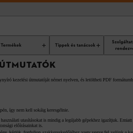
atók
Szolgálta
Termékek
Tippek és tanácsok
rendezv
I ÚTMUTATÓK
ynyíró kezelési útmutatóját német nyelven, és letöltheti PDF formátum
én, így nem kell sokáig keresgélnie.
asználati utasításokat is mindig a legújabb gépekhez igazítjuk. Emiatt 
onsági előírásainkat is.
ége, kérjük, forduljon
szakkereskedőjéhez
vagy vegye fel
velünk a ka