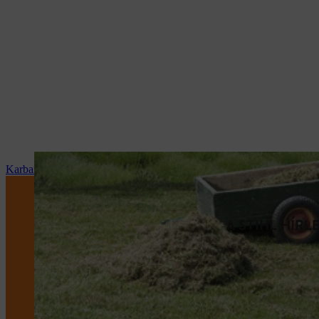
Karbantartás és javítás
A STIHL HÍR