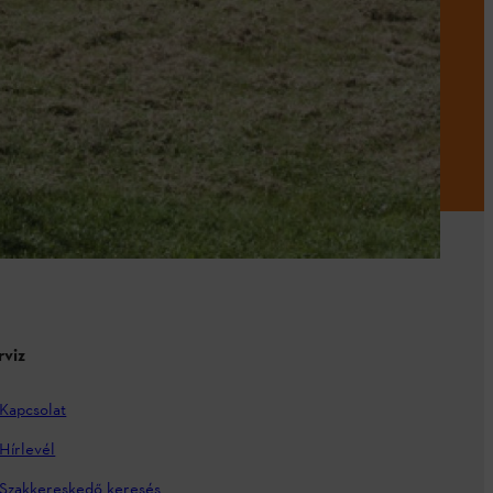
rviz
Kapcsolat
Hírlevél
Szakkereskedő keresés