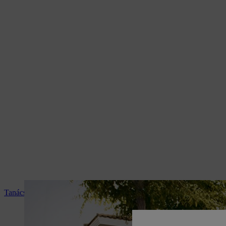
Tanácsadás és termékismertetés