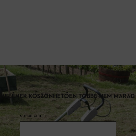
LEVELÉNEK KÖSZÖNHETŐEN TÖBBÉ NEM MARAD
e-mail cím