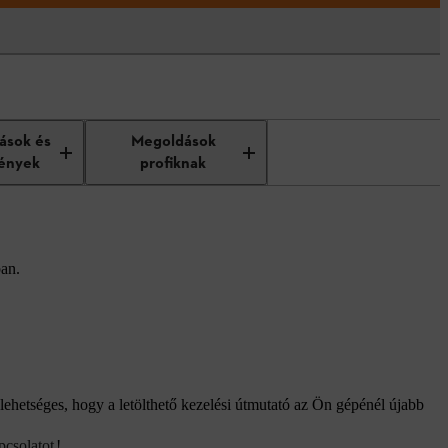
tások és
Megoldások
ények
profiknak
ban.
lehetséges, hogy a letölthető kezelési útmutató az Ön gépénél újabb
pcsolatot
!