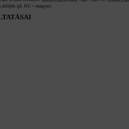
 jelöljük (pl. HU = magyar).
LTATÁSAI