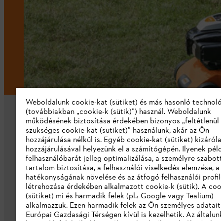
Weboldalunk cookie-kat (sütiket) és más hasonló technol
(továbbiakban „cookie-k (sütik)”) használ. Weboldalunk
működésének biztosítása érdekében bizonyos „feltétlenül
szükséges cookie-kat (sütiket)” használunk, akár az Ön
hozzájárulása nélkül is. Egyéb cookie-kat (sütiket) kizáró
hozzájárulásával helyezünk el a számítógépén. Ilyenek pél
felhasználóbarát jelleg optimalizálása, a személyre szabot
Vállalat
tartalom biztosítása, a felhasználói viselkedés elemzése, 
hatékonyságának növelése és az átfogó felhasználói profi
Rólunk
létrehozása érdekében alkalmazott cookie-k (sütik). A coo
(sütiket) mi és harmadik felek (pl.: Google vagy Tealium)
Katalógus letöltése
alkalmazzuk. Ezen harmadik felek az Ön személyes adatait
Európai Gazdasági Térségen kívül is kezelhetik. Az általun
Visszaélés bejelentés