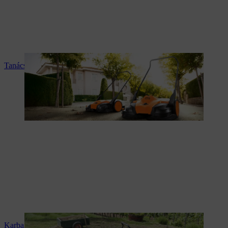
Tanácsadás és termékismertetés
Karbantartás és javítás