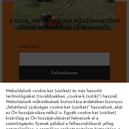
A STIHL HÍRLEVELÉNEK KÖSZÖNHETŐEN
TÖBBÉ NEM MARAD LE SEMMIRŐL
e-mail cím
Feliratkozom
Weboldalunk cookie-kat (sütiket) és más hasonló
technológiákat (továbbiakban „cookie-k (sütik)”) használ.
#STIHL
Weboldalunk működésének biztosítása érdekében bizonyos
„feltétlenül szükséges cookie-kat (sütiket)” használunk, akár
az Ön hozzájárulása nélkül is. Egyéb cookie-kat (sütiket)
kizárólag az Ön hozzájárulásával helyezünk el a
számítógépén. Ilyenek például a felhasználóbarát jelleg