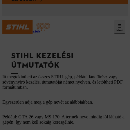
Menü
Információk
STIHL KEZELÉSI
ÚTMUTATÓK
Itt megtekintheti az összes STIHL gép, például láncfűrész vagy
sövénynyíró kezelési útmutatóját német nyelven, és letöltheti PDF
formátumban.
Egyszerűen adja meg a gép nevét az alábbiakban.
Például: GTA 26 vagy MS 170. A termék neve mindig jól látható a
gépén, így nem kell sokáig keresgélnie.