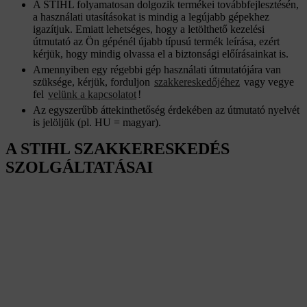
A STIHL folyamatosan dolgozik termékei továbbfejlesztésén,
a használati utasításokat is mindig a legújabb gépekhez
igazítjuk. Emiatt lehetséges, hogy a letölthető kezelési
útmutató az Ön gépénél újabb típusú termék leírása, ezért
kérjük, hogy mindig olvassa el a biztonsági előírásainkat is.
Amennyiben egy régebbi gép használati útmutatójára van
szüksége, kérjük, forduljon
szakkereskedőjéhez
vagy vegye
fel
velünk a kapcsolatot
!
Az egyszerűbb áttekinthetőség érdekében az útmutató nyelvét
is jelöljük (pl. HU = magyar).
A STIHL SZAKKERESKEDÉS
SZOLGÁLTATÁSAI