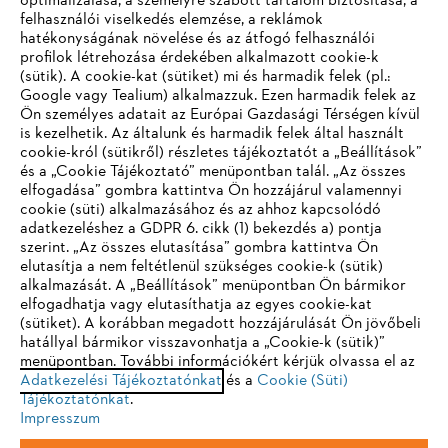
optimalizálása, a személyre szabott tartalom biztosítása, a
felhasználói viselkedés elemzése, a reklámok
hatékonyságának növelése és az átfogó felhasználói
profilok létrehozása érdekében alkalmazott cookie-k
Vállalat
(sütik). A cookie-kat (sütiket) mi és harmadik felek (pl.:
Google vagy Tealium) alkalmazzuk. Ezen harmadik felek az
Ön személyes adatait az Európai Gazdasági Térségen kívül
is kezelhetik. Az általunk és harmadik felek által használt
STIHL GYIK
cookie-król (sütikről) részletes tájékoztatót a „Beállítások”
és a „Cookie Tájékoztató” menüpontban talál. „Az összes
elfogadása” gombra kattintva Ön hozzájárul valamennyi
cookie (süti) alkalmazásához és az ahhoz kapcsolódó
IHR BROWSER WIRD NICHT
adatkezeléshez a GDPR 6. cikk (1) bekezdés a) pontja
Szerviz
szerint. „Az összes elutasítása” gombra kattintva Ön
UNTERSTÜTZT
elutasítja a nem feltétlenül szükséges cookie-k (sütik)
alkalmazását. A „Beállítások” menüpontban Ön bármikor
elfogadhatja vagy elutasíthatja az egyes cookie-kat
Sie nutzen einen Browser, den wir noch nicht unterstützen. Für
(sütiket). A korábban megadott hozzájárulását Ön jövőbeli
eine optimale Nutzung unserer Seite empfehlen wir Ihnen, zu
hatállyal bármikor visszavonhatja a „Cookie-k (sütik)”
Adatvédelem
Impresszum
Cookie tájékoztató
menüpontban. További információkért kérjük olvassa el az
einem der folgenden Browser zu wechseln:
Adatkezelési Tájékoztatónkat
és a
Cookie (Süti)
Tájékoztatónkat
Jogi információk
.
Impresszum
Firefox
Chrome