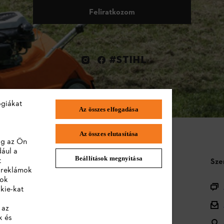
Feliratkozom
#STIHL
ógiákat
Az összes elfogadása
Az összes elutasítása
lag az Ön
dául a
Beállítások megnyitása
t
STIHL GYIK
Sze
a reklámok
lok
Termékregisztráció
kie-kat
Termékválaszték
 az
k és
Ártalmatlanítás