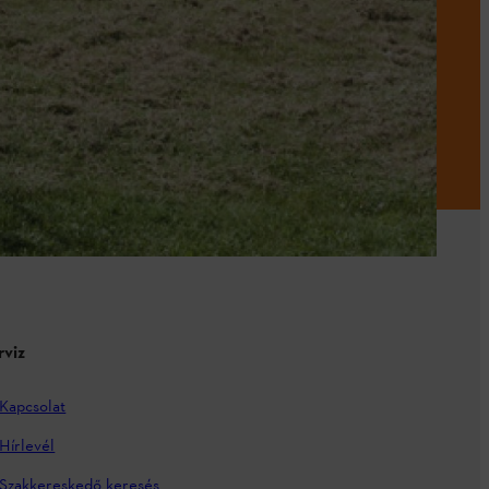
rviz
Kapcsolat
Hírlevél
Szakkereskedő keresés