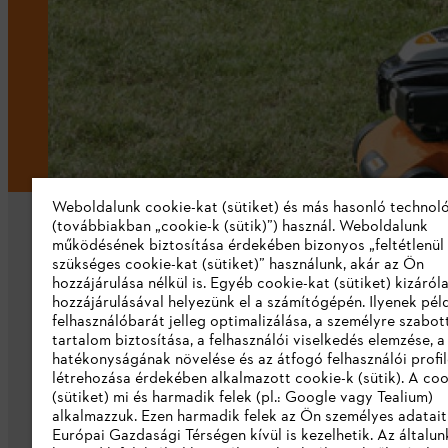
Weboldalunk cookie-kat (sütiket) és más hasonló technol
(továbbiakban „cookie-k (sütik)”) használ. Weboldalunk
működésének biztosítása érdekében bizonyos „feltétlenül
szükséges cookie-kat (sütiket)” használunk, akár az Ön
hozzájárulása nélkül is. Egyéb cookie-kat (sütiket) kizáró
hozzájárulásával helyezünk el a számítógépén. Ilyenek pél
felhasználóbarát jelleg optimalizálása, a személyre szabot
Vállalat
tartalom biztosítása, a felhasználói viselkedés elemzése, 
hatékonyságának növelése és az átfogó felhasználói profi
Rólunk
létrehozása érdekében alkalmazott cookie-k (sütik). A coo
(sütiket) mi és harmadik felek (pl.: Google vagy Tealium)
Katalógus letöltése
alkalmazzuk. Ezen harmadik felek az Ön személyes adatait
Európai Gazdasági Térségen kívül is kezelhetik. Az általun
Visszaélés bejelentés