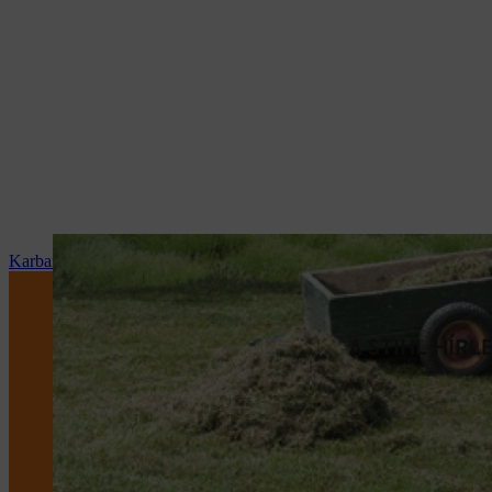
Karbantartás és javítás
A STIHL HÍR