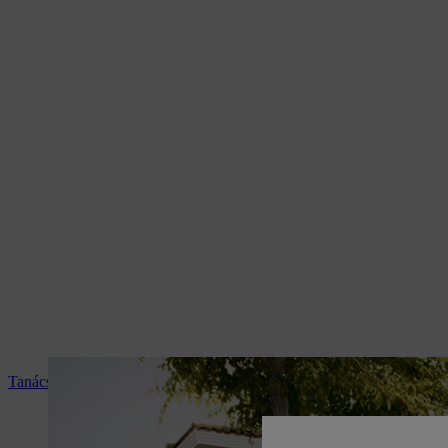
Tanácsadás és termékismertetés