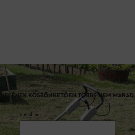
LEVELÉNEK KÖSZÖNHETŐEN TÖBBÉ NEM MARAD
e-mail cím