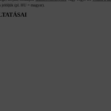
 jelöljük (pl. HU = magyar).
LTATÁSAI