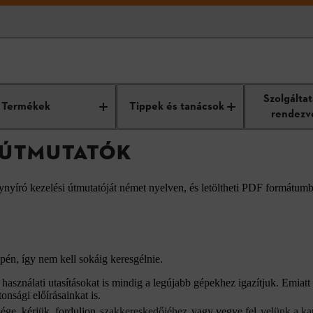
atók
Szolgálta
Termékek
Tippek és tanácsok
rendezv
I ÚTMUTATÓK
ynyíró kezelési útmutatóját német nyelven, és letöltheti PDF formátum
én, így nem kell sokáig keresgélnie.
asználati utasításokat is mindig a legújabb gépekhez igazítjuk. Emiatt 
onsági előírásainkat is.
ége, kérjük, forduljon
szakkereskedőjéhez
vagy vegye fel
velünk a ka