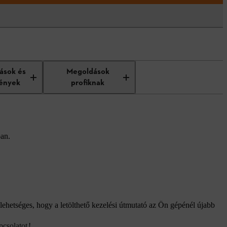
tások és
Megoldások
ények
profiknak
ban.
lehetséges, hogy a letölthető kezelési útmutató az Ön gépénél újabb
pcsolatot
!