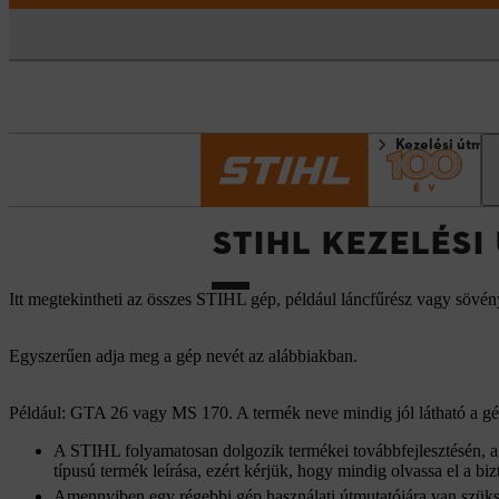
Kezdőlap
Információk
Kezelési útmut
STIHL KEZELÉS
Itt megtekintheti az összes STIHL gép, például láncfűrész vagy sövén
Egyszerűen adja meg a gép nevét az alábbiakban.
Például: GTA 26 vagy MS 170. A termék neve mindig jól látható a gép
A STIHL folyamatosan dolgozik termékei továbbfejlesztésén, a h
típusú termék leírása, ezért kérjük, hogy mindig olvassa el a bizt
Amennyiben egy régebbi gép használati útmutatójára van szüks