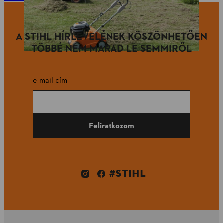
A STIHL HÍRLEVELÉNEK KÖSZÖNHETŐEN
TÖBBÉ NEM MARAD LE SEMMIRŐL
e-mail cím
Feliratkozom
#STIHL