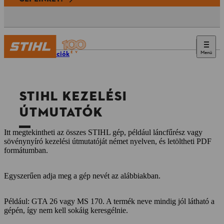
Menü
Információk
STIHL KEZELÉSI
ÚTMUTATÓK
Itt megtekintheti az összes STIHL gép, például láncfűrész vagy
sövénynyíró kezelési útmutatóját német nyelven, és letöltheti PDF
formátumban.
Egyszerűen adja meg a gép nevét az alábbiakban.
Például: GTA 26 vagy MS 170. A termék neve mindig jól látható a
gépén, így nem kell sokáig keresgélnie.