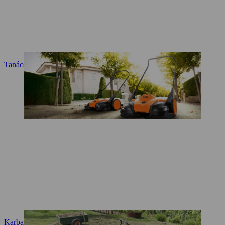
Tanácsadás és termékismertetés
Karbantartás és javítás