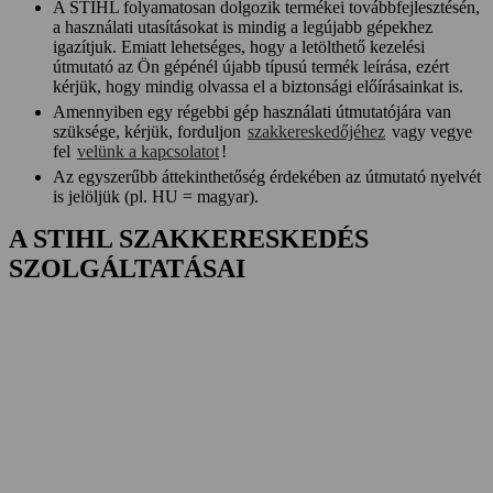
A STIHL folyamatosan dolgozik termékei továbbfejlesztésén,
a használati utasításokat is mindig a legújabb gépekhez
igazítjuk. Emiatt lehetséges, hogy a letölthető kezelési
útmutató az Ön gépénél újabb típusú termék leírása, ezért
kérjük, hogy mindig olvassa el a biztonsági előírásainkat is.
Amennyiben egy régebbi gép használati útmutatójára van
szüksége, kérjük, forduljon
szakkereskedőjéhez
vagy vegye
fel
velünk a kapcsolatot
!
Az egyszerűbb áttekinthetőség érdekében az útmutató nyelvét
is jelöljük (pl. HU = magyar).
A STIHL SZAKKERESKEDÉS
SZOLGÁLTATÁSAI