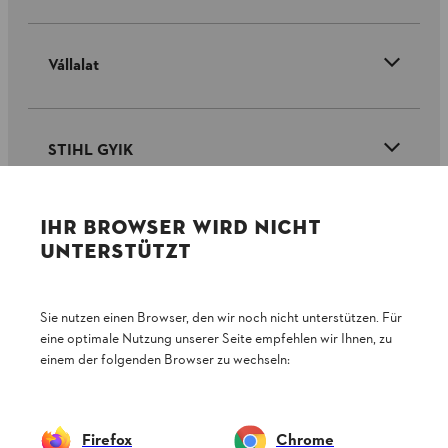
Vállalat
STIHL GYIK
IHR BROWSER WIRD NICHT
Szerviz
UNTERSTÜTZT
Sie nutzen einen Browser, den wir noch nicht unterstützen. Für
eine optimale Nutzung unserer Seite empfehlen wir Ihnen, zu
Adatvédelem
Impresszum
Cookie tájékoztató
einem der folgenden Browser zu wechseln:
Jogi információk
Firefox
Chrome