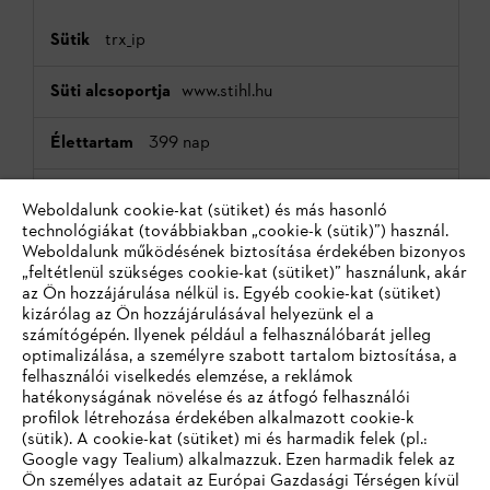
trx_ip
www.stihl.hu
399 nap
első fél süti
Weboldalunk cookie-kat (sütiket) és más hasonló
technológiákat (továbbiakban „cookie-k (sütik)”) használ.
Weboldalunk működésének biztosítása érdekében bizonyos
Tárolja, hogy a felhasználó a STIHL belső vagy külső
„feltétlenül szükséges cookie-kat (sütiket)” használunk, akár
felhasználója-e.
az Ön hozzájárulása nélkül is. Egyéb cookie-kat (sütiket)
kizárólag az Ön hozzájárulásával helyezünk el a
számítógépén. Ilyenek például a felhasználóbarát jelleg
optimalizálása, a személyre szabott tartalom biztosítása, a
felhasználói viselkedés elemzése, a reklámok
TAPID
hatékonyságának növelése és az átfogó felhasználói
profilok létrehozása érdekében alkalmazott cookie-k
tealiumiq.com
(sütik). A cookie-kat (sütiket) mi és harmadik felek (pl.:
Google vagy Tealium) alkalmazzuk. Ezen harmadik felek az
Ön személyes adatait az Európai Gazdasági Térségen kívül
364 nap