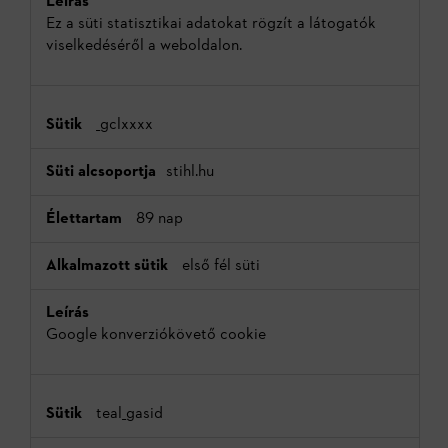
Ez a süti statisztikai adatokat rögzít a látogatók
viselkedéséről a weboldalon.
_gclxxxx
stihl.hu
89 nap
első fél süti
Google konverziókövető cookie
teal_gasid