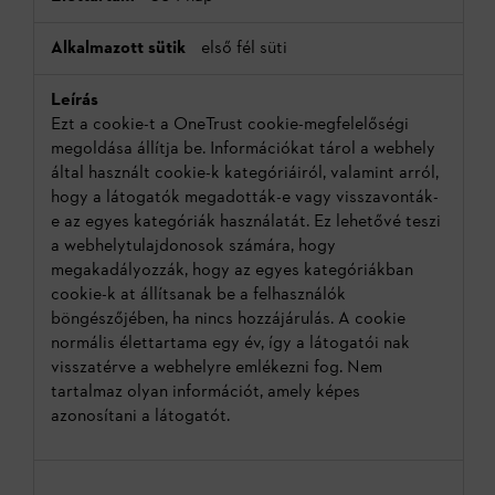
első fél süti
Ezt a cookie-t a OneTrust cookie-megfelelőségi
megoldása állítja be. Információkat tárol a webhely
által használt cookie-k kategóriáiról, valamint arról,
hogy a látogatók megadották-e vagy visszavonták-
e az egyes kategóriák használatát. Ez lehetővé teszi
a webhelytulajdonosok számára, hogy
megakadályozzák, hogy az egyes kategóriákban
cookie-k at állítsanak be a felhasználók
böngészőjében, ha nincs hozzájárulás. A cookie
normális élettartama egy év, így a látogatói nak
visszatérve a webhelyre emlékezni fog. Nem
tartalmaz olyan információt, amely képes
azonosítani a látogatót.