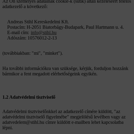
Az Ön személyes adatainak cookie-k (sütik) általi kezeléséért felelős
adatkezelő a következő:
Andreas Stihl Kereskedelmi Kft.
Postacím: H-2051 Biatorbágy-Budapark, Paul Hartmann u. 4.
E-mail cím:
info@stihl.hu
Adószám: 10576012-2-13
(továbbiakban: "mi", "minket").
Ha további információkra van szüksége, kérjük, forduljon hozzánk
bármikor a fent megadott elérhetőségeink egyikén.
1.2 Adatvédelmi tisztviselő
Adatvédelmi tisztviselőnkkel az adatkezelő címére küldött, "az
adatvédelmi tisztviselő figyelmébe" megjelölésű levélben vagy az
adatvedelem@stihl.hu címre küldött e-mailben lehet kapcsolatba
lépni.