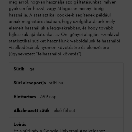
meg arról, hogyan használja szolgáltatásunkat, milyen
gyakran fér hozzá, vagy átlagosan mennyi ideig
használja. A statisztikai cookie-k segítenek például
annak meghatározásában, hogy szolgáltatásunk mely
elemeit használjuk a leggyakrabban, és hogy tovább
fejlesszük ajánlatunkat az Ön igényei alapján. Ezenkívül
statisztikai sütiket használunk weboldalunk felhasználói
viselkedésének nyomon követésére és elemzésére
(úgynevezett "felhasználói követés").
Statisztikai
_ga
cookie-
k
stihl.hu
(sütik)
399 nap
első fél süti
Ez a süti név a Google Universal Analyticshez