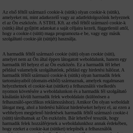
Az első féltől származó cookie-k (sütik) olyan cookie-k (sütik),
amelyeket mi, mint adatkezelő vagy az adatfeldolgozóink helyeznek
el az Ön eszközén. A STIHL Kft. az első féltől származó cookie-k
(sütik) által gyűjtött adatokat a saját céljaira kezeli, függetlenül attól,
hogy a cookie-t (sütit) maga programozta-e be, vagy egy másik
szolgáltató cookie-ját (sütijét) használja.
A harmadik féltől származó cookie (süti) olyan cookie (süti),
amelyet nem az Ön által éppen látogatott weboldalunk, hanem egy
harmadik fél helyez el az Ön eszközén. Ez a harmadik fél lehet
például valamelyik szolgáltatónk, például egy hirdetési hálózat. A
harmadik féltől származó cookie-k (sütik) olyan harmadik felek
tartományaiból (domain-ekből) származnak, amelyek rugalmasan
helyezhetnek el cookie-kat (sütiket) a felhasználói viselkedés
nyomon követésére a weboldalunkon és a harmadik fél szolgáltató
kínálatán kívüli harmadik felek weboldalain (különösen a
felhasználó-specifikus reklámozáshoz). Amikor Ön olyan weboldalt
látogat meg, ahol a hirdetési hálózat hirdetéseket helyez el, az ezen a
webhelyen megjelenő hirdetések harmadik féltől származó cookie-t
(sütit) tárolhatnak az Ön eszközén. Bár lehetővé tesszük, hogy
harmadik felek hozzáférjenek a weboldalunkhoz annak érdekében,
hogy ezeket a cookie-kat (sütiket) telepítsék a felhasználók