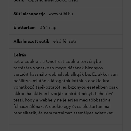
OptanonAlertBoxClosed
www.stihl.hu
364 nap
első fél süti
Ezt a cookie-t a OneTrust cookie-törvénybe
tartására vonatkozó megoldásának bizonyos
verzióit használó webhelyek állítják be. Ez akkor van
beállítva, miután a látogatók látták a cookie-kra
vonatkozó tájékoztatót, és bizonyos esetekben csak
akkor, ha aktívan lezárják a hirdetményt. Lehetővé
teszi, hogy a webhely ne jelenjen meg többször a
felhasználónak. A cookie egy éves élettartammal
rendelkezik, és nem tartalmaz személyes adatokat.