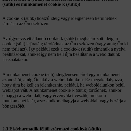
(sütik) és munkamenet cookie-k (sütik))
A cookie-k (sütik) hosszú ideig vagy ideiglenesen kerülhetnek
tárolásra az Ön eszközén.
Az úgynevezett állandó cookie-k (sütik) meghatározott ideig, a
cookie (süti) lejáratáig tárolódnak az Ön eszközén (vagy amíg Ön ki
nem törli azt). Így például ezek a cookie-k (sütik) elmentik a nyelvi
beállításokat, amiket így nem kell újra beállítania a weboldalunk
használatakor.
A munkamenet cookie (süti) ideiglenesen tárol egy munkamenet-
azonosítót, amíg Ön aktív a weboldalunkon. Ez megakadályozza,
hogy újra be kelljen jelentkeznie, például, ha weboldalunkon belül
weblapot vált. A munkamenet cookie-k (sütik) törlődnek, amikor
elhagyja a weboldalt, vagy érvényüket vesztik, amikor a
munkamenet lejár, azaz amikor elhagyja a weboldalt vagy bezárja a
böngészőjét.
2.3 Első/harmadik féltől származó cookie-k (sütik)