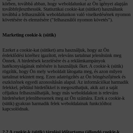
körben, továbbá abban, hogy weboldalunkat az Ön igényei alapján
továbbfejleszthessük. Statisztikai cookie-kat (sütiket) használunk
továbbá a felhasználók weboldalunkon való viselkedésének nyomon
követésére és elemzésére ("felhasználói nyomon követés").
Marketing cookie-k (sütik)
Ezeket a cookie-kat (sütiket) arra használjuk, hogy az Ön
érdeklődési köréhez igazított, releváns tartalmat jelenítsünk meg
Önnek. A hirdetések kezelésére és a reklámkampányok
hatékonyságának mérésére is használjuk őket. A cookie-k (sütik)
rögzítik, hogy Ön mely weboldalt látogatta meg, és azon milyen
tartalmat tekintett meg. Ezen adatrögzítés az Ön böngészőjének és
eszközének egyedi azonosításán alapul. Az információkat harmadik
felekkel, például hirdetőkkel is megoszthatjuk, akik azt a saját
céljaikra felhasználhatják, hogy más weboldalakon is releváns
hirdetéseket jeleníthessenek meg az Ön számára. Ezek a cookie-k
(sütik) gyakran harmadik felek weboldalainak funkcióihoz
kapcsolódnak.
2.2 A cookie-k (sütik) tárolási időtartama (állandó cookie-k