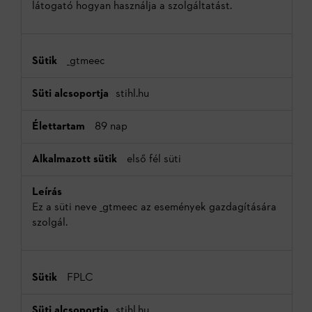
látogató hogyan használja a szolgáltatást.
_gtmeec
stihl.hu
89 nap
első fél süti
Ez a süti neve _gtmeec az események gazdagítására
szolgál.
FPLC
stihl.hu