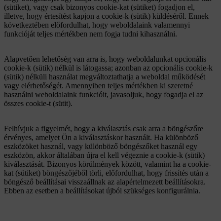
(sütiket), vagy csak bizonyos cookie-kat (sütiket) fogadjon el,
illetve, hogy értesítést kapjon a cookie-k (sütik) küldéséről. Ennek
következtében előfordulhat, hogy weboldalaink valamennyi
funkcióját teljes mértékben nem fogja tudni kihasználni.
Alapvetően lehetőség van arra is, hogy weboldalunkat opcionális
cookie-k (sütik) nélkül is látogassa; azonban az opcionális cookie-k
(sütik) nélküli használat megváltoztathatja a weboldal működését
vagy elérhetőségét. Amennyiben teljes mértékben ki szeretné
használni weboldalaink funkcióit, javasoljuk, hogy fogadja el az
összes cookie-t (sütit).
Felhívjuk a figyelmét, hogy a kiválasztás csak arra a böngészőre
érvényes, amelyet Ön a kiválasztáskor használt. Ha különböző
eszközöket használ, vagy különböző böngészőket használ egy
eszközön, akkor általában újra el kell végeznie a cookie-k (sütik)
kiválasztását. Bizonyos körülmények között, valamint ha a cookie-
kat (sütiket) böngészőjéből törli, előfordulhat, hogy frissítés után a
böngésző beállításai visszaállnak az alapértelmezett beállításokra.
Ebben az esetben a beállításokat újból szükséges konfigurálnia.