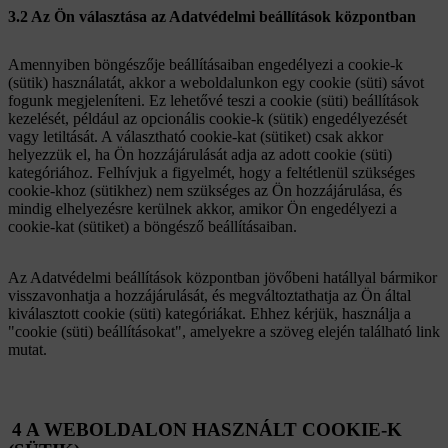
3.2 Az Ön választása az Adatvédelmi beállítások központban
Amennyiben böngészője beállításaiban engedélyezi a cookie-k
(sütik) használatát, akkor a weboldalunkon egy cookie (süti) sávot
fogunk megjeleníteni. Ez lehetővé teszi a cookie (süti) beállítások
kezelését, például az opcionális cookie-k (sütik) engedélyezését
vagy letiltását. A választható cookie-kat (sütiket) csak akkor
helyezzük el, ha Ön hozzájárulását adja az adott cookie (süti)
kategóriához. Felhívjuk a figyelmét, hogy a feltétlenül szükséges
cookie-khoz (sütikhez) nem szükséges az Ön hozzájárulása, és
mindig elhelyezésre kerülnek akkor, amikor Ön engedélyezi a
cookie-kat (sütiket) a böngésző beállításaiban.
Az Adatvédelmi beállítások központban jövőbeni hatállyal bármikor
visszavonhatja a hozzájárulását, és megváltoztathatja az Ön által
kiválasztott cookie (süti) kategóriákat. Ehhez kérjük, használja a
"cookie (süti) beállításokat", amelyekre a szöveg elején található link
mutat.
4 A WEBOLDALON HASZNÁLT COOKIE-K