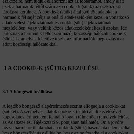
eszközeire, nem tudjuk ellenőrizni azt az időtartamot, amely alatt
ezek a harmadik féltől származó cookie-k (sütik) az eszközökön
tárolásra kerülnek. A cookie-k (sütik) által gyűjtött adatokat a
harmadik fél saját céljaira önálló adatkezelőként kezeli a vonatkozó
adatkezelési tájékoztatónak és cookie (süti) tájékoztatónak
megfelelően, vagy velünk közös adatkezelőként kezeli azokat. Ide
tartoznak a harmadik féltől származó, közösségi hálózati cookie-k
(sütik) is, amelyek lehetővé teszik az információk megosztását az
adott közösségi hálózatokkal.
3 A COOKIE-K (SÜTIK) KEZELÉSE
3.1 A böngésző beállítása
A legtöbb böngésző alapértelmezés szerint elfogadja a cookie-kat
(sütiket). A személyes adatok cookie-k (sütik) általi kezelésével
kapcsolatos, érintettként fennálló jogain túlmenően (amelyek leírása
az Adatkezelési Tájékoztató 9. pontjában található), Ön a jövőre
nézve bármikor tiltakozhat a cookie-k (sütik) használata ellen azáltal,
hogy böngészőjét úgy állítja be, hogy az ne fogadja el a cookie-kat