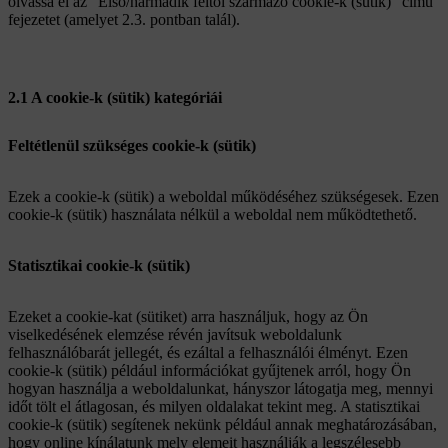
olvassa el az "Első/harmadik féltől származó cookie-k (sütik)" című
fejezetet (amelyet 2.3. pontban talál).
2.1 A cookie-k (sütik) kategóriái
Feltétlenül szükséges cookie-k (sütik)
Ezek a cookie-k (sütik) a weboldal működéséhez szükségesek. Ezen
cookie-k (sütik) használata nélkül a weboldal nem működtethető.
Statisztikai cookie-k (sütik)
Ezeket a cookie-kat (sütiket) arra használjuk, hogy az Ön
viselkedésének elemzése révén javítsuk weboldalunk
felhasználóbarát jellegét, és ezáltal a felhasználói élményt. Ezen
cookie-k (sütik) például információkat gyűjtenek arról, hogy Ön
hogyan használja a weboldalunkat, hányszor látogatja meg, mennyi
időt tölt el átlagosan, és milyen oldalakat tekint meg. A statisztikai
cookie-k (sütik) segítenek nekünk például annak meghatározásában,
hogy online kínálatunk mely elemeit használják a legszélesebb