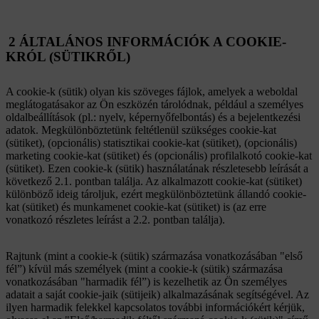
2 ÁLTALÁNOS INFORMÁCIÓK A COOKIE-
KRÓL (SÜTIKRŐL)
A cookie-k (sütik) olyan kis szöveges fájlok, amelyek a weboldal
meglátogatásakor az Ön eszközén tárolódnak, például a személyes
oldalbeállítások (pl.: nyelv, képernyőfelbontás) és a bejelentkezési
adatok. Megkülönböztetünk feltétlenül szükséges cookie-kat
(sütiket), (opcionális) statisztikai cookie-kat (sütiket), (opcionális)
marketing cookie-kat (sütiket) és (opcionális) profilalkotó cookie-kat
(sütiket). Ezen cookie-k (sütik) használatának részletesebb leírását a
következő 2.1. pontban találja. Az alkalmazott cookie-kat (sütiket)
különböző ideig tároljuk, ezért megkülönböztetünk állandó cookie-
kat (sütiket) és munkamenet cookie-kat (sütiket) is (az erre
vonatkozó részletes leírást a 2.2. pontban találja).
Rajtunk (mint a cookie-k (sütik) származása vonatkozásában "első
fél”) kívül más személyek (mint a cookie-k (sütik) származása
vonatkozásában "harmadik fél”) is kezelhetik az Ön személyes
adatait a saját cookie-jaik (sütijeik) alkalmazásának segítségével. Az
ilyen harmadik felekkel kapcsolatos további információkért kérjük,