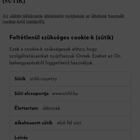
(SÜTIK)
Az alábbi táblázatok áttekintést nyújtanak az általunk használt
cookie-król (sütikről).
Feltétlenül szükséges cookie-k (sütik)
Ezek a cookie-k szükségesek ahhoz, hogy
szolgáltatásainkat nyújthassuk Önnek. Ezeket az Ön
beleegyezésétől függetlenül használjuk.
Feltétlenül
stihl-country
szükséges
cookie-
www.stihl.hu
k
(sütik)
ülésszak
első fél süti