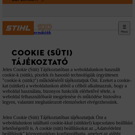
Menü
Jogi információk
COOKIE (SÜTI)
TÁJÉKOZTATÓ
Jelen Cookie (Süti) Tájékoztatóban a weboldalunkon használt
cookie-k (sütik), pixelek és hasonló technológiák (együttesen
"cookie-k (sütik)") működéséről tájékoztatjuk Önt. Ezeket a cookie-
kat (sütiket) a weboldalunkon abból a célból alkalmazzuk, hogy a
weboldal használata, bizonyos funkciók elérhetővé tétele, a
weboldal felhasználóbarát megjelenése és működése biztosítva
legyen, valamint meghatározott elemzéseket elvégezhessünk.
Jelen Cookie (Süti) Tájékoztatóban tájékoztatjuk Önt a
weboldalunkon található cookie-kkal (sütikkel) kapcsolatos beállítási
lehetőségeiről is. A cookie (süti) beállításokat az „Adatvédelmi
beállítások” központunkban konfigurálhatja, amelyet az alábbi