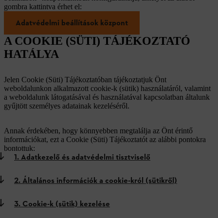
gombra kattintva érhet el:
Adatvédelmi beállítások központ
A COOKIE (SÜTI) TÁJÉKOZTATÓ
HATÁLYA
Jelen Cookie (Süti) Tájékoztatóban tájékoztatjuk Önt
weboldalunkon alkalmazott cookie-k (sütik) használatáról, valamint
a weboldalunk látogatásával és használatával kapcsolatban általunk
gyűjtött személyes adatainak kezeléséről.
Annak érdekében, hogy könnyebben megtalálja az Önt érintő
információkat, ezt a Cookie (Süti) Tájékoztatót az alábbi pontokra
bontottuk:
1. Adatkezelő és adatvédelmi tisztviselő
2. Általános információk a cookie-król (sütikről)
3. Cookie-k (sütik) kezelése