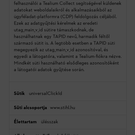
felhasználói a Tealium Collect segítségével küldenek
adatokat weboldalaikról és alkalmazásaikból az
ügyféladat-platformra (CDP) feldolgozás céljából.
Ezek az adatgyűjtési kérelmek az eredeti
utag_main_v_id sütire támaszkodnak, de
használhatnak egy TAPID nevű, harmadik féltől
származó sütit is. A legtöbb esetben a TAPID süti
megegyezik az utag_main_v_id azonosítóval, és
egyedi a látogatóra, valamint a Tealium-fiókra nézve.
Mindkét süti használható elsődleges azonosítóként
a látogatói adatok gyűjtése során.
universalClickId
www.stihl.hu
ülésszak