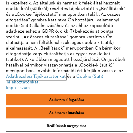
is kezelhetik. Az általunk és harmadik felek által használt
cookie-król (sütikről) részletes tájékoztatót a „Beállítások”
harmadik fél
és a „Cookie Tájékoztató” menüpontban talál. „Az összes
elfogadása” gombra kattintva Ön hozzájárul valamennyi
cookie (süti) alkalmazásához és az ahhoz kapcsolódó
IHR BROWSER WIRD NICHT
adatkezeléshez a GDPR 6. cikk (1) bekezdés a) pontja
A Tealium EventStream és AudienceStream
szerint. „Az összes elutasítása” gombra kattintva Ön
UNTERSTÜTZT
felhasználói a Tealium Collect segítségével küldenek
elutasítja a nem feltétlenül szükséges cookie-k (sütik)
adatokat weboldalaikról és alkalmazásaikból az
alkalmazását. A „Beállítások” menüpontban Ön bármikor
ügyféladat-platformra (CDP) feldolgozás céljából.
elfogadhatja vagy elutasíthatja az egyes cookie-kat
Sie nutzen einen Browser, den wir noch nicht unterstützen. Für
Ezek az adatgyűjtési kérelmek az eredeti
(sütiket). A korábban megadott hozzájárulását Ön jövőbeli
eine optimale Nutzung unserer Seite empfehlen wir Ihnen, zu
utag_main_v_id sütire támaszkodnak, de
hatállyal bármikor visszavonhatja a „Cookie-k (sütik)”
menüpontban. További információkért kérjük olvassa el az
einem der folgenden Browser zu wechseln:
használhatnak egy TAPID nevű, harmadik féltől
Adatkezelési Tájékoztatónkat
és a
Cookie (Süti)
származó sütit is. A legtöbb esetben a TAPID süti
Tájékoztatónkat
.
megegyezik az utag_main_v_id azonosítóval, és
Impresszum
egyedi a látogatóra, valamint a Tealium-fiókra nézve.
Firefox
Chrome
Mindkét süti használható elsődleges azonosítóként
Az összes elfogadása
a látogatói adatok gyűjtése során.
Safari
Edge
Az összes elutasítása
Beállítások megnyitása
__Secure-YNID