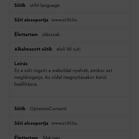
stihl-language
www.stihl.hu
ülésszak
első fél süti
Ez a süti rögzíti a weboldal nyelvét, amikor azt
meglátogatja. Az oldal megnyitásakor kerül
beállításra.
OptanonConsent
www.stihl.hu
364 nap