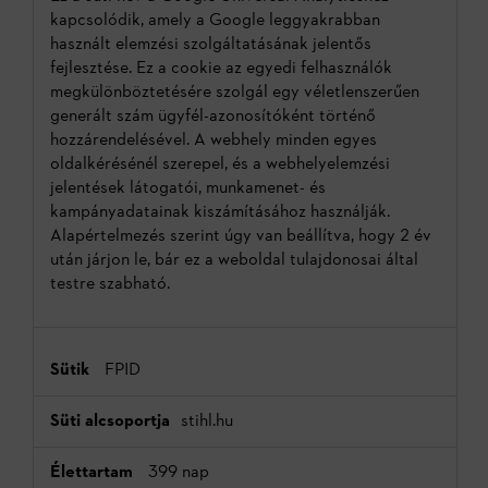
kapcsolódik, amely a Google leggyakrabban
használt elemzési szolgáltatásának jelentős
fejlesztése. Ez a cookie az egyedi felhasználók
megkülönböztetésére szolgál egy véletlenszerűen
generált szám ügyfél-azonosítóként történő
hozzárendelésével. A webhely minden egyes
oldalkérésénél szerepel, és a webhelyelemzési
jelentések látogatói, munkamenet- és
kampányadatainak kiszámításához használják.
Alapértelmezés szerint úgy van beállítva, hogy 2 év
után járjon le, bár ez a weboldal tulajdonosai által
testre szabható.
FPID
stihl.hu
399 nap