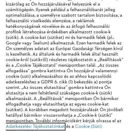
kizárólag az Ön hozzájárulásával helyezünk el a
számítógépén. Ilyenek például a felhasználóbarát jelleg
optimalizálása, a személyre szabott tartalom biztosítása, a
felhasználói viselkedés elemzése, a reklámok
hatékonyságának növelése és az átfogó felhasználói
profilok létrehozása érdekében alkalmazott cookie-k
Vállalat
(sütik). A cookie-kat (sütiket) mi és harmadik felek (pl.:
Google vagy Tealium) alkalmazzuk. Ezen harmadik felek az
Ön személyes adatait az Európai Gazdasági Térségen kívül
is kezelhetik. Az általunk és harmadik felek által használt
STIHL GYIK
cookie-król (sütikről) részletes tájékoztatót a „Beállítások”
és a „Cookie Tájékoztató” menüpontban talál. „Az összes
elfogadása” gombra kattintva Ön hozzájárul valamennyi
cookie (süti) alkalmazásához és az ahhoz kapcsolódó
IHR BROWSER WIRD NICHT
adatkezeléshez a GDPR 6. cikk (1) bekezdés a) pontja
Szerviz
szerint. „Az összes elutasítása” gombra kattintva Ön
UNTERSTÜTZT
elutasítja a nem feltétlenül szükséges cookie-k (sütik)
alkalmazását. A „Beállítások” menüpontban Ön bármikor
elfogadhatja vagy elutasíthatja az egyes cookie-kat
Sie nutzen einen Browser, den wir noch nicht unterstützen. Für
(sütiket). A korábban megadott hozzájárulását Ön jövőbeli
eine optimale Nutzung unserer Seite empfehlen wir Ihnen, zu
hatállyal bármikor visszavonhatja a „Cookie-k (sütik)”
Adatvédelem
Impresszum
Cookie tájékoztató
menüpontban. További információkért kérjük olvassa el az
einem der folgenden Browser zu wechseln:
Adatkezelési Tájékoztatónkat
és a
Cookie (Süti)