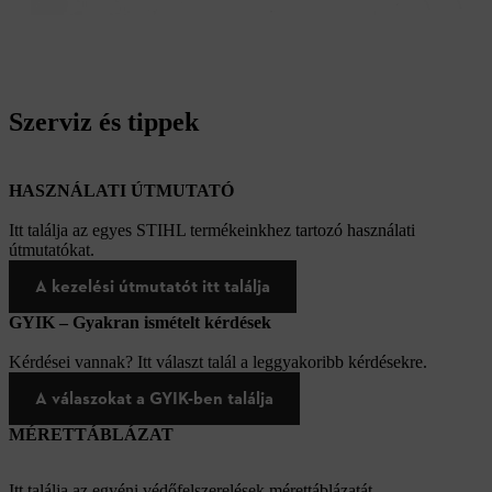
Szerviz és tippek
HASZNÁLATI ÚTMUTATÓ
Itt találja az egyes STIHL termékeinkhez tartozó használati
útmutatókat.
A kezelési útmutatót itt találja
GYIK – Gyakran ismételt kérdések
Kérdései vannak? Itt választ talál a leggyakoribb kérdésekre.
A válaszokat a GYIK-ben találja
MÉRETTÁBLÁZAT
Itt találja az egyéni védőfelszerelések mérettáblázatát.