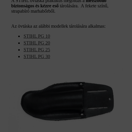
A STIHL övtáska praktikus megoldás a
metszőolló
biztonságos és kézre eső
tárolására. A fekete színű,
strapabíró marhabőrből.
Az övtáska az alábbi modellek tárolására alkalmas:
STIHL PG 10
STIHL PG 20
STIHL PG 25
STIHL PG 30