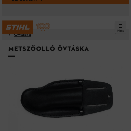
Menü
Övtáska
Metszőolló övtáska