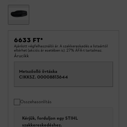
6633 FT
*
Ajánlott végfelhasználói ár. A szakkereskedés a listaártól
eltérhet (akciós ár esetében is). 27% ÁFÁ-t tartalmaz.
Árucikk
Metszőolló övtáska
CIKKSZ.
00008813644
Összehasonlítás
Kérjük, forduljon egy STIHL
szakkereskedéshez.