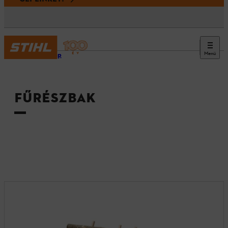
Menü
Kezdőlap
FŰRÉSZBAK