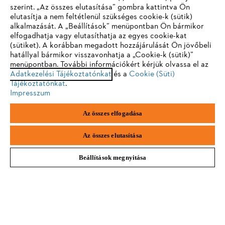
szerint. „Az összes elutasítása” gombra kattintva Ön
UNTERSTÜTZT
elutasítja a nem feltétlenül szükséges cookie-k (sütik)
Egyéni védőfelszerelések
alkalmazását. A „Beállítások” menüpontban Ön bármikor
elfogadhatja vagy elutasíthatja az egyes cookie-kat
Sie nutzen einen Browser, den wir noch nicht unterstützen. Für
(sütiket). A korábban megadott hozzájárulását Ön jövőbeli
eine optimale Nutzung unserer Seite empfehlen wir Ihnen, zu
hatállyal bármikor visszavonhatja a „Cookie-k (sütik)”
menüpontban. További információkért kérjük olvassa el az
einem der folgenden Browser zu wechseln:
Adatkezelési Tájékoztatónkat
A STIHL HÍRLEVELÉNEK KÖSZÖNHETŐEN
és a
Cookie (Süti)
Tájékoztatónkat
.
TÖBBÉ NEM MARAD LE SEMMIRŐL
Impresszum
Firefox
Chrome
Az összes elfogadása
e-mail cím
Safari
Edge
Az összes elutasítása
Beállítások megnyitása
Feliratkozom
#STIHL