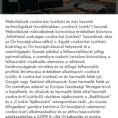
Weboldalunk cookie-kat (sütiket) és más hasonló
technológiákat (továbbiakban „cookie-k (sütik)”) használ.
Weboldalunk működésének biztosítása érdekében bizonyos
„feltétlenül szükséges cookie-kat (sütiket)” használunk, akár
az Ön hozzájárulása nélkül is. Egyéb cookie-kat (sütiket)
kizárólag az Ön hozzájárulásával helyezünk el a
számítógépén. Ilyenek például a felhasználóbarát jelleg
Üzemanyagok és motorolajok
optimalizálása, a személyre szabott tartalom biztosítása, a
felhasználói viselkedés elemzése, a reklámok
hatékonyságának növelése és az átfogó felhasználói
profilok létrehozása érdekében alkalmazott cookie-k
(sütik). A cookie-kat (sütiket) mi és harmadik felek (pl.:
Google vagy Tealium) alkalmazzuk. Ezen harmadik felek az
Ön személyes adatait az Európai Gazdasági Térségen kívül
is kezelhetik. Az általunk és harmadik felek által használt
cookie-król (sütikről) részletes tájékoztatót a „Beállítások”
és a „Cookie Tájékoztató” menüpontban talál. „Az összes
elfogadása” gombra kattintva Ön hozzájárul valamennyi
cookie (süti) alkalmazásához és az ahhoz kapcsolódó
IHR BROWSER WIRD NICHT
adatkezeléshez a GDPR 6. cikk (1) bekezdés a) pontja