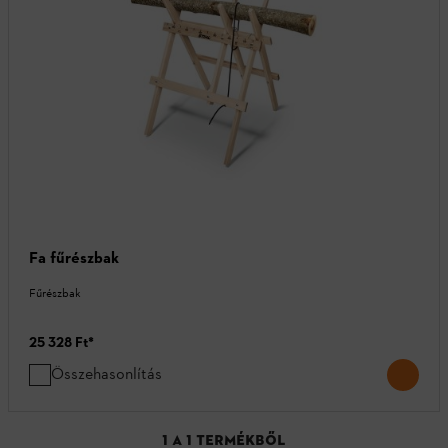
Fa fűrészbak
Fűrészbak
25 328 Ft
*
Összehasonlítás
1
A
1
TERMÉKBŐL