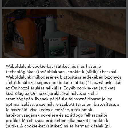
Üzemanyagok és motorolajok
Weboldalunk cookie-kat (sütiket) és más hasonló
technológiákat (továbbiakban „cookie-k (sütik)”) használ.
Weboldalunk működésének biztosítása érdekében bizonyos
„feltétlenül szükséges cookie-kat (sütiket)” használunk, akár
az Ön hozzájárulása nélkül is. Egyéb cookie-kat (sütiket)
kizárólag az Ön hozzájárulásával helyezünk el a
számítógépén. Ilyenek például a felhasználóbarát jelleg
Egyéni védőfelszerelések
optimalizálása, a személyre szabott tartalom biztosítása, a
felhasználói viselkedés elemzése, a reklámok
hatékonyságának növelése és az átfogó felhasználói
profilok létrehozása érdekében alkalmazott cookie-k
(sütik). A cookie-kat (sütiket) mi és harmadik felek (pl.: