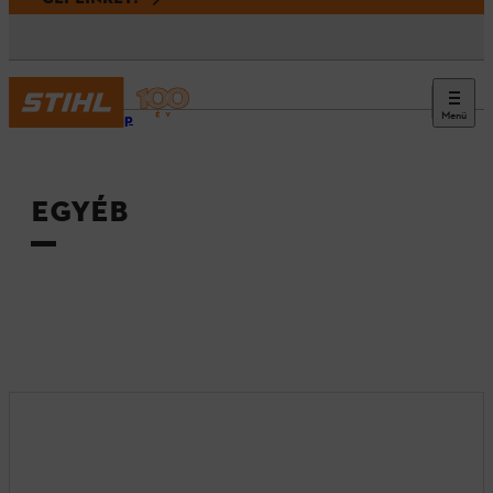
Menü
Kezdőlap
EGYÉB