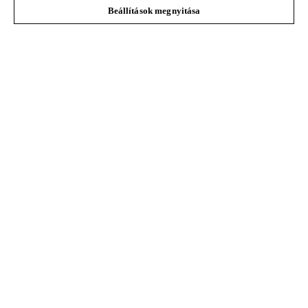
Beállítások megnyitása
STIHL GYIK
Szerviz
Adatvédelem
Impresszum
Cookie tájékoztató
Jogi információk
Andreas Stihl Kereskedelmi Kft.
Székhely: H-2051 Biatorbágy-Budapark
Paul Hartmann u. 4.