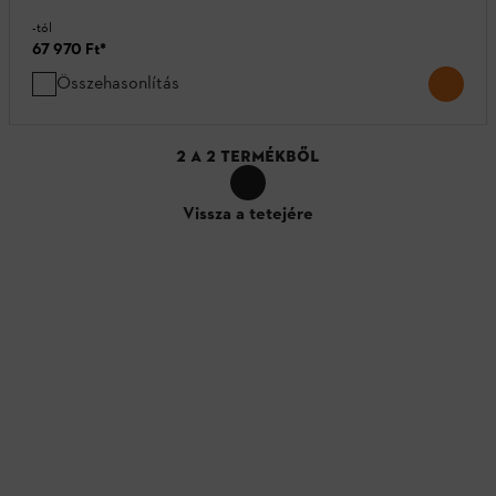
-tól
67 970 Ft
*
Összehasonlítás
2
A
2
TERMÉKBŐL
Vissza a tetejére