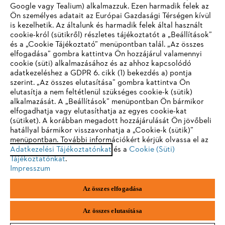
A STIHL HÍRLEVELÉNEK KÖSZÖNHETŐEN
Google vagy Tealium) alkalmazzuk. Ezen harmadik felek az
TÖBBÉ NEM MARAD LE SEMMIRŐL
Ön személyes adatait az Európai Gazdasági Térségen kívül
is kezelhetik. Az általunk és harmadik felek által használt
cookie-król (sütikről) részletes tájékoztatót a „Beállítások”
és a „Cookie Tájékoztató” menüpontban talál. „Az összes
e-mail cím
elfogadása” gombra kattintva Ön hozzájárul valamennyi
cookie (süti) alkalmazásához és az ahhoz kapcsolódó
IHR BROWSER WIRD NICHT
adatkezeléshez a GDPR 6. cikk (1) bekezdés a) pontja
szerint. „Az összes elutasítása” gombra kattintva Ön
UNTERSTÜTZT
Feliratkozom
elutasítja a nem feltétlenül szükséges cookie-k (sütik)
alkalmazását. A „Beállítások” menüpontban Ön bármikor
elfogadhatja vagy elutasíthatja az egyes cookie-kat
Sie nutzen einen Browser, den wir noch nicht unterstützen. Für
(sütiket). A korábban megadott hozzájárulását Ön jövőbeli
eine optimale Nutzung unserer Seite empfehlen wir Ihnen, zu
hatállyal bármikor visszavonhatja a „Cookie-k (sütik)”
#STIHL
menüpontban. További információkért kérjük olvassa el az
einem der folgenden Browser zu wechseln:
Adatkezelési Tájékoztatónkat
és a
Cookie (Süti)
Tájékoztatónkat
.
Impresszum
Firefox
Chrome
Az összes elfogadása
Safari
Edge
Az összes elutasítása
Vállalat