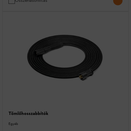
Összehasonlítás
Tömlőhosszabbítók
Egyéb