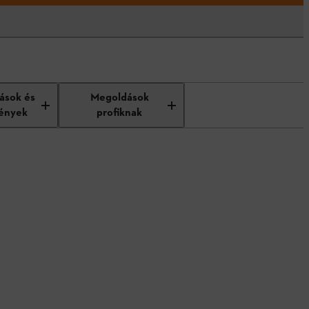
tások és
Megoldások
ények
profiknak