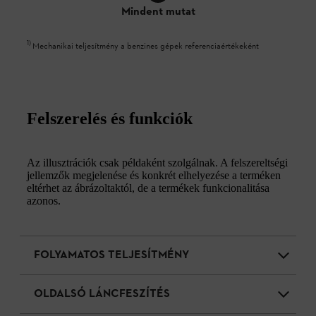
Mindent mutat
1
)
Mechanikai teljesítmény a benzines gépek referenciaértékeként
Felszerelés és funkciók
Az illusztrációk csak példaként szolgálnak. A felszereltségi
jellemzők megjelenése és konkrét elhelyezése a terméken
eltérhet az ábrázoltaktól, de a termékek funkcionalitása
azonos.
FOLYAMATOS TELJESÍTMÉNY
OLDALSÓ LÁNCFESZÍTÉS