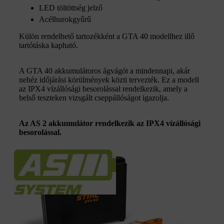
LED töltöttség jelző
Acélhurokgyűrű
Külön rendelhető tartozékként a GTA 40 modellhez illő
tartótáska kapható.
A GTA 40 akkumulátoros ágvágót a mindennapi, akár
nehéz időjárási körülmények közti tervezték. Ez a modell
az IPX4 vízállósági besorolással rendelkezik, amely a
belső teszteken vizsgált cseppállóságot igazolja.
Az AS 2 akkumulátor rendelkezik az IPX4 vízállósági
besorolással.