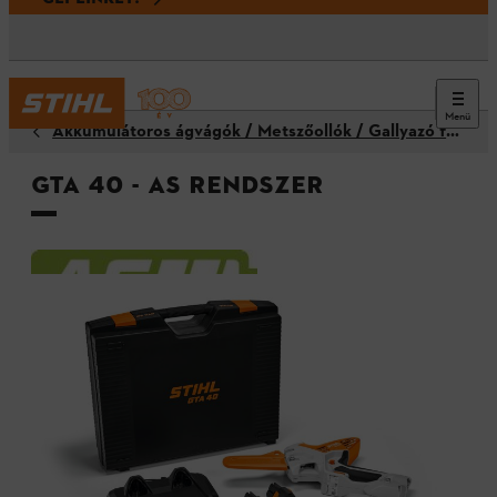
Menü
Akkumulátoros ágvágók / Metszőollók / Gallyazó fűrészek
GTA 40 - AS rendszer