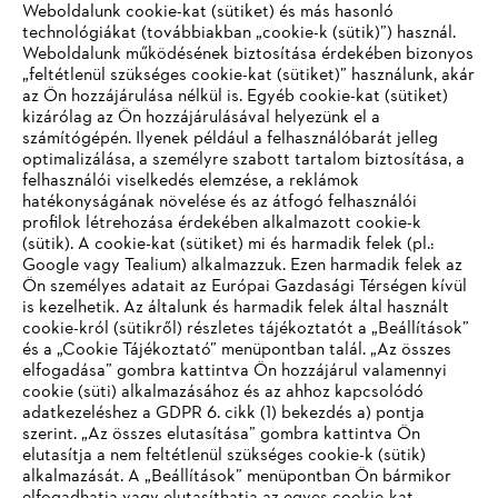
Weboldalunk cookie-kat (sütiket) és más hasonló
technológiákat (továbbiakban „cookie-k (sütik)”) használ.
#STIHL
Weboldalunk működésének biztosítása érdekében bizonyos
„feltétlenül szükséges cookie-kat (sütiket)” használunk, akár
az Ön hozzájárulása nélkül is. Egyéb cookie-kat (sütiket)
kizárólag az Ön hozzájárulásával helyezünk el a
számítógépén. Ilyenek például a felhasználóbarát jelleg
optimalizálása, a személyre szabott tartalom biztosítása, a
felhasználói viselkedés elemzése, a reklámok
hatékonyságának növelése és az átfogó felhasználói
profilok létrehozása érdekében alkalmazott cookie-k
Vállalat
(sütik). A cookie-kat (sütiket) mi és harmadik felek (pl.:
Google vagy Tealium) alkalmazzuk. Ezen harmadik felek az
Ön személyes adatait az Európai Gazdasági Térségen kívül
is kezelhetik. Az általunk és harmadik felek által használt
STIHL GYIK
cookie-król (sütikről) részletes tájékoztatót a „Beállítások”
és a „Cookie Tájékoztató” menüpontban talál. „Az összes
elfogadása” gombra kattintva Ön hozzájárul valamennyi
cookie (süti) alkalmazásához és az ahhoz kapcsolódó
IHR BROWSER WIRD NICHT
adatkezeléshez a GDPR 6. cikk (1) bekezdés a) pontja
Szerviz
szerint. „Az összes elutasítása” gombra kattintva Ön
UNTERSTÜTZT
elutasítja a nem feltétlenül szükséges cookie-k (sütik)
alkalmazását. A „Beállítások” menüpontban Ön bármikor