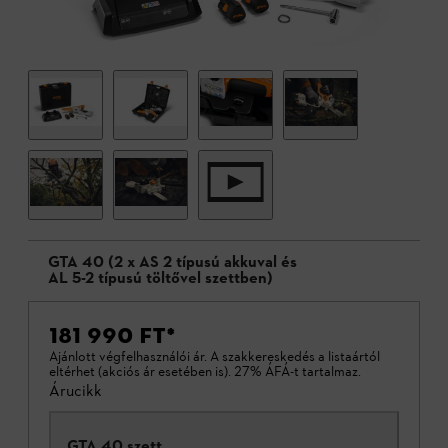
GTA 40 (2 x AS 2 típusú akkuval és
AL 5-2 típusú töltővel szettben)
181 990 FT
*
Ajánlott végfelhasználói ár. A szakkereskedés a listaártól
eltérhet (akciós ár esetében is). 27% ÁFÁ-t tartalmaz.
Árucikk
GTA 40 szett