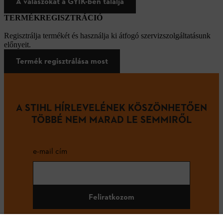
A válaszokat a GYIK-ben találja
TERMÉKREGISZTRÁCIÓ
Regisztrálja termékét és használja ki átfogó szervizszolgáltatásunk
előnyeit.
Termék regisztrálása most
A STIHL HÍRLEVELÉNEK KÖSZÖNHETŐEN
TÖBBÉ NEM MARAD LE SEMMIRŐL
e-mail cím
Feliratkozom