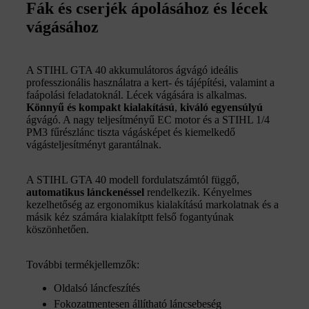
Fák és cserjék ápolásához és lécek
vágásához
A STIHL GTA 40 akkumulátoros ágvágó ideális
professzionális használatra a kert- és tájépítési, valamint a
faápolási feladatoknál. Lécek vágására is alkalmas.
Könnyű és kompakt kialakítású
,
kiváló egyensúlyú
ágvágó. A nagy teljesítményű EC motor és a STIHL 1/4
PM3 fűrészlánc tiszta vágásképet és kiemelkedő
vágásteljesítményt garantálnak.
A STIHL GTA 40 modell fordulatszámtól függő,
automatikus lánckenéssel
rendelkezik. Kényelmes
kezelhetőség az ergonomikus kialakítású markolatnak és a
másik kéz számára kialakítptt felső fogantyúnak
köszönhetően.
További termékjellemzők:
Oldalsó láncfeszítés
Fokozatmentesen állítható láncsebeség