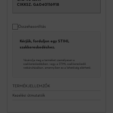
CIKKSZ.
GA040116918
Összehasonlítás
Kérjük, forduljon egy STIHL
szakkereskedéshez.
Vásárolja meg a terméket személyesen a
szakkereskedésben, vagy a STIHL szakkereskedő
webáruházában, amennyiben ez a lehetőség elérhető.
TERMÉKJELLEMZŐK
Kezelési útmutatók