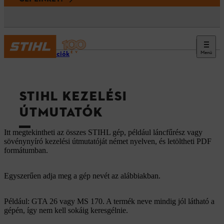
Menü
Információk
STIHL KEZELÉSI
ÚTMUTATÓK
Itt megtekintheti az összes STIHL gép, például láncfűrész vagy
sövénynyíró kezelési útmutatóját német nyelven, és letöltheti PDF
formátumban.
Egyszerűen adja meg a gép nevét az alábbiakban.
Például: GTA 26 vagy MS 170. A termék neve mindig jól látható a
gépén, így nem kell sokáig keresgélnie.