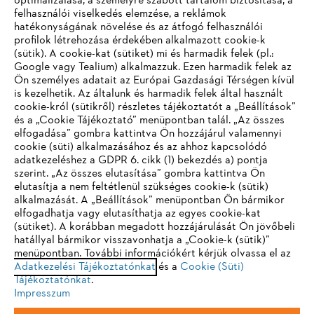
optimalizálása, a személyre szabott tartalom biztosítása, a
felhasználói viselkedés elemzése, a reklámok
hatékonyságának növelése és az átfogó felhasználói
profilok létrehozása érdekében alkalmazott cookie-k
Vállalat
(sütik). A cookie-kat (sütiket) mi és harmadik felek (pl.:
Google vagy Tealium) alkalmazzuk. Ezen harmadik felek az
Ön személyes adatait az Európai Gazdasági Térségen kívül
is kezelhetik. Az általunk és harmadik felek által használt
STIHL GYIK
cookie-król (sütikről) részletes tájékoztatót a „Beállítások”
és a „Cookie Tájékoztató” menüpontban talál. „Az összes
elfogadása” gombra kattintva Ön hozzájárul valamennyi
cookie (süti) alkalmazásához és az ahhoz kapcsolódó
IHR BROWSER WIRD NICHT
adatkezeléshez a GDPR 6. cikk (1) bekezdés a) pontja
Szerviz
szerint. „Az összes elutasítása” gombra kattintva Ön
UNTERSTÜTZT
elutasítja a nem feltétlenül szükséges cookie-k (sütik)
alkalmazását. A „Beállítások” menüpontban Ön bármikor
elfogadhatja vagy elutasíthatja az egyes cookie-kat
Sie nutzen einen Browser, den wir noch nicht unterstützen. Für
(sütiket). A korábban megadott hozzájárulását Ön jövőbeli
eine optimale Nutzung unserer Seite empfehlen wir Ihnen, zu
hatállyal bármikor visszavonhatja a „Cookie-k (sütik)”
Adatvédelem
Impresszum
Cookie tájékoztató
menüpontban. További információkért kérjük olvassa el az
einem der folgenden Browser zu wechseln:
Adatkezelési Tájékoztatónkat
és a
Cookie (Süti)
Tájékoztatónkat
Jogi információk
.
Impresszum
Firefox
Chrome