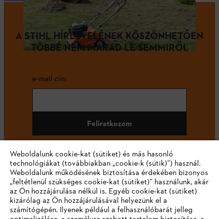
A STIHL HÍRLEVELÉNEK KÖSZÖNHETŐEN
TÖBBÉ NEM MARAD LE SEMMIRŐL
e-mail cím
Feliratkozom
Weboldalunk cookie-kat (sütiket) és más hasonló
technológiákat (továbbiakban „cookie-k (sütik)”) használ.
#STIHL
Weboldalunk működésének biztosítása érdekében bizonyos
„feltétlenül szükséges cookie-kat (sütiket)” használunk, akár
az Ön hozzájárulása nélkül is. Egyéb cookie-kat (sütiket)
kizárólag az Ön hozzájárulásával helyezünk el a
számítógépén. Ilyenek például a felhasználóbarát jelleg