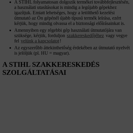
A STIHL folyamatosan dolgozik termékei továbbfejlesztésén,
a használati utasításokat is mindig a legújabb gépekhez
igazítjuk. Emiatt lehetséges, hogy a letölthető kezelési
útmutató az Ön gépénél újabb típusú termék leírása, ezért
kérjük, hogy mindig olvassa el a biztonsági előírásainkat is.
Amennyiben egy régebbi gép használati útmutatójára van
szüksége, kérjük, forduljon
szakkereskedőjéhez
vagy vegye
fel
velünk a kapcsolatot
!
Az egyszerűbb áttekinthetőség érdekében az útmutató nyelvét
is jelöljük (pl. HU = magyar).
A STIHL SZAKKERESKEDÉS
SZOLGÁLTATÁSAI