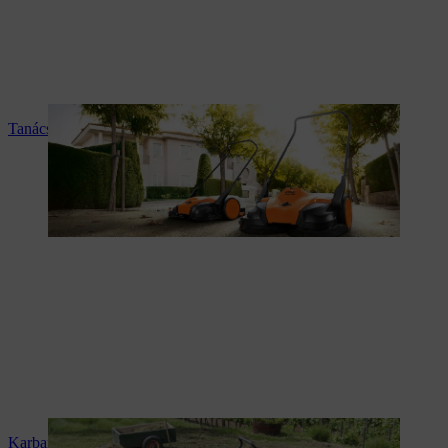
Tanácsadás és termékismertetés
Karbantartás és javítás